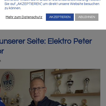
Sie auf „AKZEPTIEREN“, um direkt unsere Website besuchen
zu können.
Mehr zum Datenschutz
AKZEPTIEREN
ABLEHNEN
unserer Seite: Elektro Peter
or
n