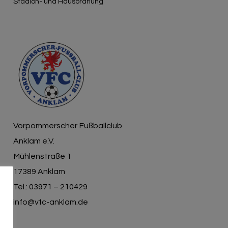
Γ
Stadion- und Hausordnung
Vorpommerscher Fußballclub
Anklam e.V.
Mühlenstraße 1
17389 Anklam
Tel.: 03971 – 210429
info@vfc-anklam.de