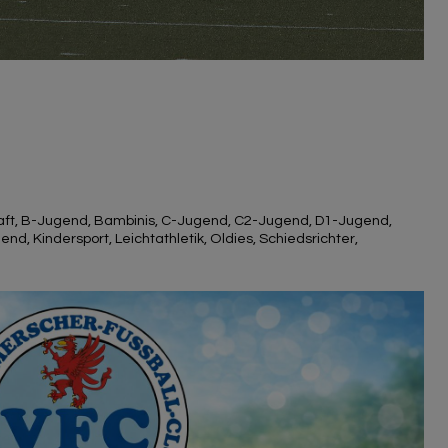
aft
,
B-Jugend
,
Bambinis
,
C-Jugend
,
C2-Jugend
,
D1-Jugend
,
gend
,
Kindersport
,
Leichtathletik
,
Oldies
,
Schiedsrichter
,