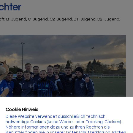
chter
aft
,
B-Jugend
,
C-Jugend
,
C2-Jugend
,
D1-Jugend
,
D2-Jugend
,
Cookie Hinweis
Diese Website verwendet ausschließlich technisch
notwendige Cookies (keine Werbe- oder Tracking-Cookies).
Nähere Informationen dazu und zu Ihren Rechten als
Benutzer finden Sie in unserer Datenschutzerklärung. Klicken