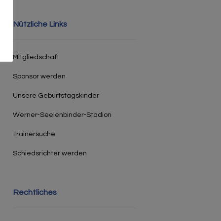
Nützliche Links
Mitgliedschaft
Sponsor werden
Unsere Geburtstagskinder
Werner-Seelenbinder-Stadion
Trainersuche
Schiedsrichter werden
Rechtliches