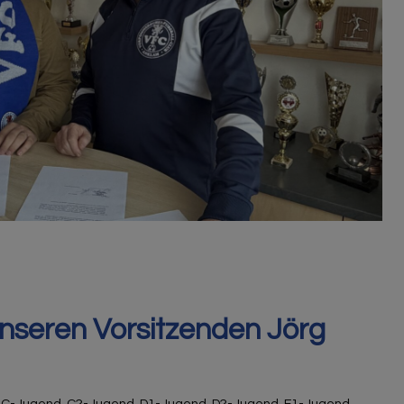
nseren Vorsitzenden Jörg
,
C-Jugend
,
C2-Jugend
,
D1-Jugend
,
D2-Jugend
,
E1-Jugend
,