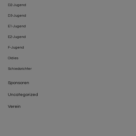
D2-Jugend
D3-Jugend
E1-Jugend
E2-Jugend
F-Jugend
Oldies
Schiedsrichter
Sponsoren
Uncategorized
Verein