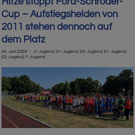
Hitze stoppt Ford-Schröder-
Cup – Aufstiegshelden von
2011 stehen dennoch auf
dem Platz
24. Juni 2026
C-Jugend
,
D1-Jugend
,
D2-Jugend
,
E1-Jugend
,
E2-Jugend
,
F-Jugend