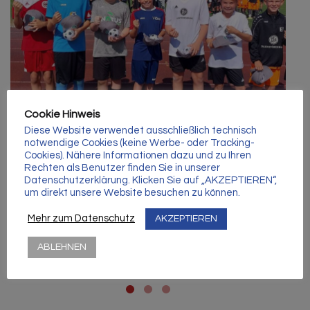
Γ
Cookie Hinweis
Diese Website verwendet ausschließlich technisch
notwendige Cookies (keine Werbe- oder Tracking-
Cookies). Nähere Informationen dazu und zu Ihren
Rechten als Benutzer finden Sie in unserer
6. Juli 2026
Datenschutzerklärung. Klicken Sie auf „AKZEPTIEREN“,
um direkt unsere Website besuchen zu können.
115 Tore beim Leistungsvergleich der DFB-
Mehr zum Datenschutz
AKZEPTIEREN
Stützpunkte in Anklam
ABLEHNEN