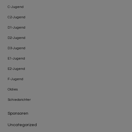
C-Jugend
C2-Jugend
D1-Jugend
D2-Jugend
D3-Jugend
E1-Jugend
E2-Jugend
F-Jugend
Oldies
Schiedsrichter
Sponsoren
Uncategorized