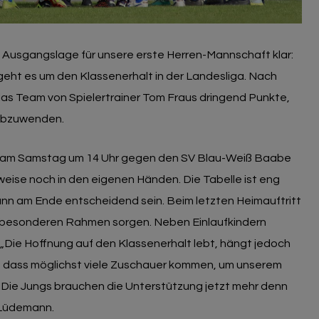
e Ausgangslage für unsere erste Herren-Mannschaft klar:
geht es um den Klassenerhalt in der Landesliga. Nach
 das Team von Spielertrainer Tom Fraus dringend Punkte,
 abzuwenden.
on am Samstag um 14 Uhr gegen den SV Blau-Weiß Baabe
weise noch in den eigenen Händen. Die Tabelle ist eng
n am Ende entscheidend sein. Beim letzten Heimauftritt
en besonderen Rahmen sorgen. Neben Einlaufkindern
t. „Die Hoffnung auf den Klassenerhalt lebt, hängt jedoch
, dass möglichst viele Zuschauer kommen, um unserem
 Die Jungs brauchen die Unterstützung jetzt mehr denn
 Lüdemann.