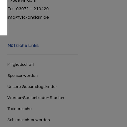
17389 Anklam
Tel.: 03971 – 210429
info@vfc-anklam.de
Nützliche Links
Mitgliedschaft
Sponsor werden
Unsere Geburtstagskinder
Werner-Seelenbinder-Stadion
Trainersuche
Schiedsrichter werden