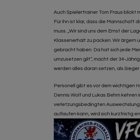
Auch Spielertrainer Tom Fraus blickt
Für ihn ist klar, dass die Mannschaft
muss. „Wir sind uns dem Ernst der La
Klassenerhalt zu packen. Wir ärgern un
gebracht haben. Da hat sich jede Men
umzusetzen gilt“, macht der 34-Jährig
werden alles daran setzen, als Sieger
Personell gibt es vor dem wichtigen H
Dennis Wolf und Lukas Behm kehren i
verletzungsbedingten Auswechslung 
auflaufen kann, wird sich kurzfristig 