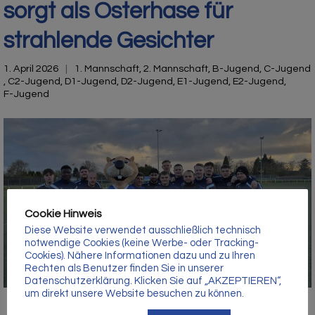
Γ
sorgt als Osterhase für
strahlende Gesichter
1. April 2026
1. Mannschaft
,
2. Mannschaft
,
B-Jugend
,
C-Jugend
,
C2-Jugend
,
D1-Jugend
,
D2-Jugend
,
E1-Jugend
,
E2-Jugend
,
F-Jugend
Cookie Hinweis
Diese Website verwendet ausschließlich technisch
notwendige Cookies (keine Werbe- oder Tracking-
Cookies). Nähere Informationen dazu und zu Ihren
Rechten als Benutzer finden Sie in unserer
Datenschutzerklärung. Klicken Sie auf „AKZEPTIEREN“,
um direkt unsere Website besuchen zu können.