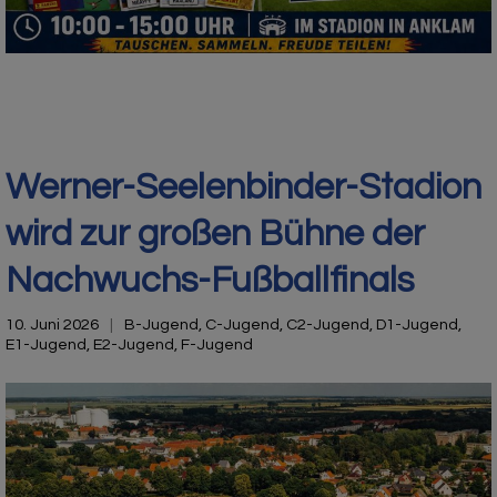
Werner-Seelenbinder-Stadion
wird zur großen Bühne der
Nachwuchs-Fußballfinals
10. Juni 2026
B-Jugend
,
C-Jugend
,
C2-Jugend
,
D1-Jugend
,
E1-Jugend
,
E2-Jugend
,
F-Jugend