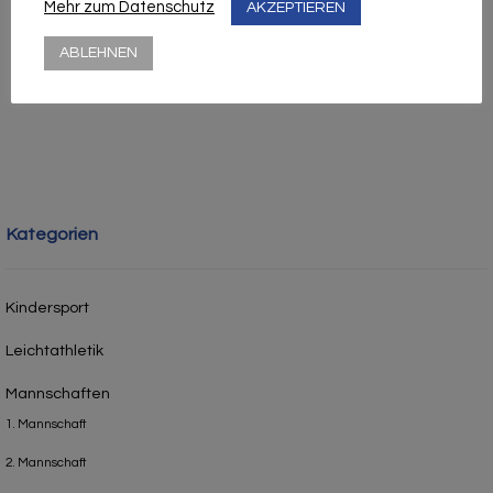
Mehr zum Datenschutz
AKZEPTIEREN
ABLEHNEN
1
2
3
›
»
Kategorien
Kindersport
Leichtathletik
Mannschaften
1. Mannschaft
2. Mannschaft