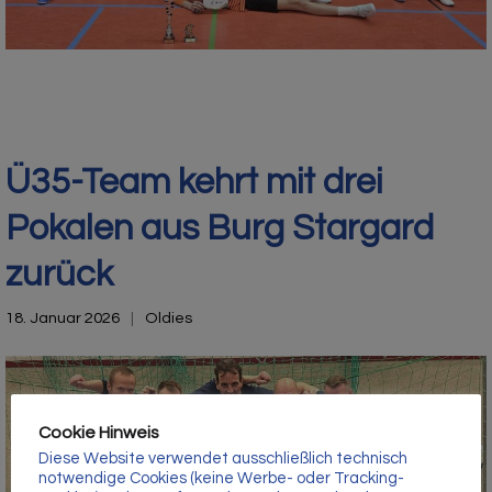
Γ
Ü35-Team kehrt mit drei
Pokalen aus Burg Stargard
zurück
18. Januar 2026
Oldies
Cookie Hinweis
Diese Website verwendet ausschließlich technisch
notwendige Cookies (keine Werbe- oder Tracking-