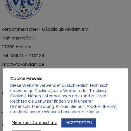
Γ
Vorpommerscher Fußballclub Anklam e.V.
Mühlenstraße 1
17389 Anklam
Tel.: 03971 – 210429
info@vfc-anklam.de
Cookie Hinweis
Diese Website verwendet ausschließlich technisch
notwendige Cookies (keine Werbe- oder Tracking-
Nützliche Links
Cookies). Nähere Informationen dazu und zu Ihren
Rechten als Benutzer finden Sie in unserer
Datenschutzerklärung. Klicken Sie auf „AKZEPTIEREN“,
um direkt unsere Website besuchen zu können.
Mitgliedschaft
Mehr zum Datenschutz
AKZEPTIEREN
Sponsor werden