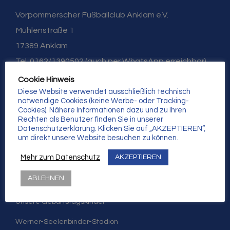
Γ
Vorpommerscher Fußballclub Anklam e.V.
Mühlenstraße 1
17389 Anklam
Tel. 0162/1390502 (auch per WhatsApp erreichbar)
info@vfc-anklam.de
Cookie Hinweis
Diese Website verwendet ausschließlich technisch
notwendige Cookies (keine Werbe- oder Tracking-
Cookies). Nähere Informationen dazu und zu Ihren
Rechten als Benutzer finden Sie in unserer
Nützliche Links
Datenschutzerklärung. Klicken Sie auf „AKZEPTIEREN“,
um direkt unsere Website besuchen zu können.
Mehr zum Datenschutz
AKZEPTIEREN
Mitgliedschaft
ABLEHNEN
Sponsor werden
Unsere Geburtstagskinder
Werner-Seelenbinder-Stadion