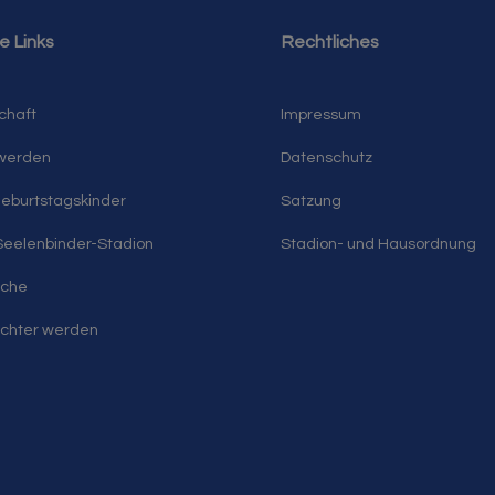
e Links
Rechtliches
chaft
Impressum
 werden
Datenschutz
eburtstagskinder
Satzung
eelenbinder-Stadion
Stadion- und Hausordnung
uche
ichter werden