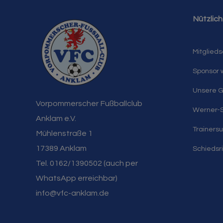
Nützlich
Mitglieds
Sponsor
Unsere G
Vorpommerscher Fußballclub
Werner-S
Anklam e.V.
Trainers
Mühlenstraße 1
17389 Anklam
Schiedsr
Tel. 0162/1390502 (auch per
WhatsApp erreichbar)
info@vfc-anklam.de