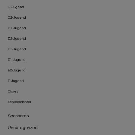
C-Jugend
C2-Jugend
D1-Jugend
D2-Jugend
D3-Jugend
E1-Jugend
E2-Jugend
F-Jugend
Oldies
Schiedsrichter
Sponsoren
Uncategorized