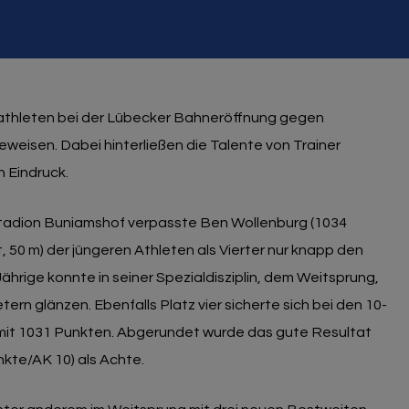
tathleten bei der Lübecker Bahneröffnung gegen
weisen. Dabei hinterließen die Talente von Trainer
 Eindruck.
tadion Buniamshof verpasste Ben Wollenburg (1034
, 50 m) der jüngeren Athleten als Vierter nur knapp den
hrige konnte in seiner Spezialdisziplin, dem Weitsprung,
ern glänzen. Ebenfalls Platz vier sicherte sich bei den 10-
mit 1031 Punkten. Abgerundet wurde das gute Resultat
nkte/AK 10) als Achte.