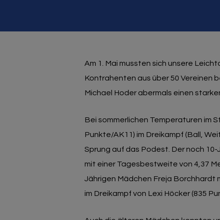
Am 1. Mai mussten sich unsere Leich
Kontrahenten aus über 50 Vereinen be
Michael Hoder abermals einen starken
Bei sommerlichen Temperaturen im S
Punkte/AK11) im Dreikampf (Ball, Weit
Sprung auf das Podest. Der noch 10-Jä
mit einer Tagesbestweite von 4,37 Met
Jährigen Mädchen Freja Borchhardt 
im Dreikampf von Lexi Höcker (835 Pu