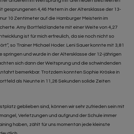
ter anderem im Weitsprung mit drei neuen Bestweiten
t gesprungenen 4,46 Metern in der Altersklasse der 13-
 nur 10 Zentimeter auf die Hamburger Meisterin im
cherte. Amy Bortfeld landete mit einer Weite von 4,27
wicklung ist für mich erfreulich, da sie noch nicht so
rt“, so Trainer Michael Hoder. Leni Sauer konnte mit 3,81
 springen und wurde in der Altersklasse der 12-jährigen
machten sich dann der Weitsprung und die schwindenden
 Anfahrt bemerkbar. Trotzdem konnten Sophie Kröske in
rtfeld als Neunte in 11,26 Sekunden solide Zeiten
platz geblieben sind, können wir sehr zufrieden sein mit
rmangel, Verletzungen und aufgrund der Schule immer
ining haben, zählt für uns momentan jede kleinste
deutlich.