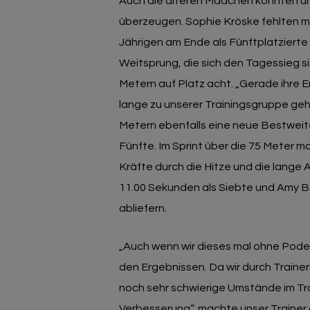
Auch die älteren Mädchen konnten un
überzeugen. Sophie Kröske fehlten mi
Jährigen am Ende als Fünftplatzierte
Weitsprung, die sich den Tagessieg si
Metern auf Platz acht. „Gerade ihre Ent
lange zu unserer Trainingsgruppe gehö
Metern ebenfalls eine neue Bestweite
Fünfte. Im Sprint über die 75 Meter 
Kräfte durch die Hitze und die lange
11.00 Sekunden als Siebte und Amy Bo
abliefern.
„Auch wenn wir dieses mal ohne Podest
den Ergebnissen. Da wir durch Traine
noch sehr schwierige Umstände im Tra
Verbesserung“, machte unser Trainer 