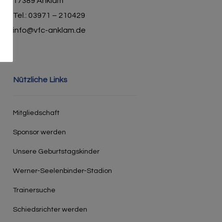
17389 Anklam
Tel.: 03971 – 210429
info@vfc-anklam.de
Nützliche Links
Mitgliedschaft
Sponsor werden
Unsere Geburtstagskinder
Werner-Seelenbinder-Stadion
Trainersuche
Schiedsrichter werden