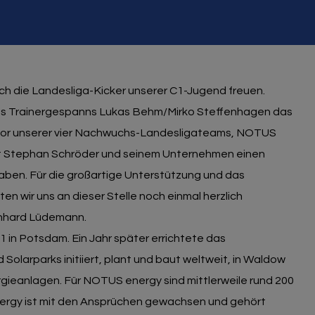
ch die Landesliga-Kicker unserer C1-Jugend freuen.
es Trainergespanns Lukas Behm/Mirko Steffenhagen das
or unserer vier Nachwuchs-Landesligateams, NOTUS
 mit Stephan Schröder und seinem Unternehmen einen
haben. Für die großartige Unterstützung und das
wir uns an dieser Stelle noch einmal herzlich
inhard Lüdemann.
n Potsdam. Ein Jahr später errichtete das
olarparks initiiert, plant und baut weltweit, in Waldow
gieanlagen. Für NOTUS energy sind mittlerweile rund 200
nergy ist mit den Ansprüchen gewachsen und gehört