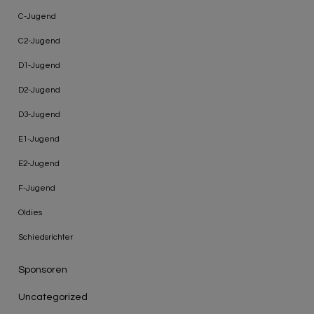
C-Jugend
C2-Jugend
D1-Jugend
D2-Jugend
D3-Jugend
E1-Jugend
E2-Jugend
F-Jugend
Oldies
Schiedsrichter
Sponsoren
Uncategorized