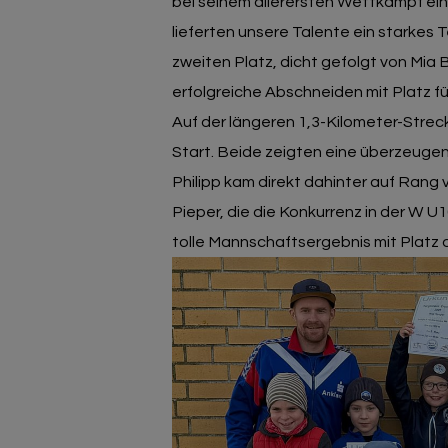
bei seinem allerersten Wettkampf ei
lieferten unsere Talente ein starkes
zweiten Platz, dicht gefolgt von Mia 
erfolgreiche Abschneiden mit Platz fü
Auf der längeren 1,3-Kilometer-Strec
Start. Beide zeigten eine überzeugend
Philipp kam direkt dahinter auf Rang vi
Pieper, die die Konkurrenz in der W U10
tolle Mannschaftsergebnis mit Platz d