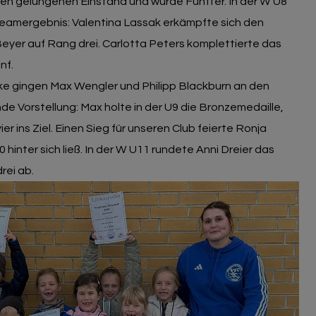
nen gelungenen Einstand und wurde Fünfter. In der W U8
 Teamergebnis: Valentina Lassak erkämpfte sich den
Beyer auf Rang drei. Carlotta Peters komplettierte das
nf.
ke gingen Max Wengler und Philipp Blackburn an den
e Vorstellung: Max holte in der U9 die Bronzemedaille,
er ins Ziel. Einen Sieg für unseren Club feierte Ronja
 hinter sich ließ. In der W U11 rundete Anni Dreier das
rei ab.