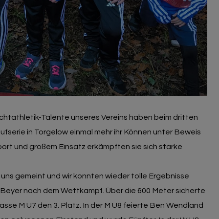
ichtathletik-Talente unseres Vereins haben beim dritten
fserie in Torgelow einmal mehr ihr Können unter Beweis
port und großem Einsatz erkämpften sie sich starke
 uns gemeint und wir konnten wieder tolle Ergebnisse
stin Beyer nach dem Wettkampf. Über die 600 Meter sicherte
asse M U7 den 3. Platz. In der M U8 feierte Ben Wendland