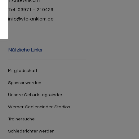
17389 Anklam
Tel.: 03971 – 210429
info@vfc-anklam.de
Nützliche Links
Mitgliedschaft
Sponsor werden
Unsere Geburtstagskinder
Werner-Seelenbinder-Stadion
Trainersuche
Schiedsrichter werden