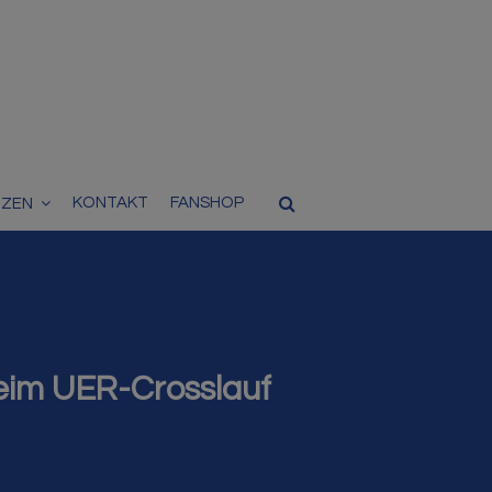
KONTAKT
FANSHOP
TZEN
beim UER-Crosslauf