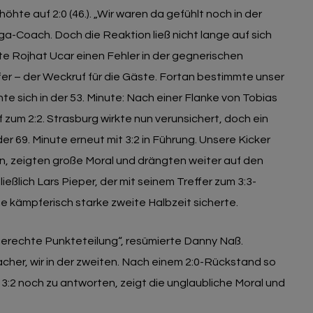
hte auf 2:0 (46.). „Wir waren da gefühlt noch in der
iga-Coach. Doch die Reaktion ließ nicht lange auf sich
te Rojhat Ucar einen Fehler in der gegnerischen
er – der Weckruf für die Gäste. Fortan bestimmte unser
 sich in der 53. Minute: Nach einer Flanke von Tobias
pf zum 2:2. Strasburg wirkte nun verunsichert, doch ein
er 69. Minute erneut mit 3:2 in Führung. Unsere Kicker
, zeigten große Moral und drängten weiter auf den
ließlich Lars Pieper, der mit seinem Treffer zum 3:3-
e kämpferisch starke zweite Halbzeit sicherte.
gerechte Punkteteilung“, resümierte Danny Naß.
acher, wir in der zweiten. Nach einem 2:0-Rückstand so
2 noch zu antworten, zeigt die unglaubliche Moral und