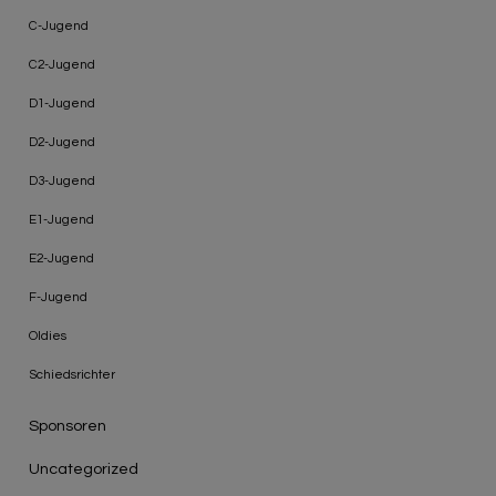
C-Jugend
C2-Jugend
D1-Jugend
D2-Jugend
D3-Jugend
E1-Jugend
E2-Jugend
F-Jugend
Oldies
Schiedsrichter
Sponsoren
Uncategorized