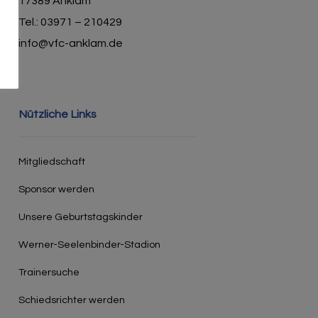
17389 Anklam
Tel.: 03971 – 210429
info@vfc-anklam.de
Nützliche Links
Mitgliedschaft
Sponsor werden
Unsere Geburtstagskinder
Werner-Seelenbinder-Stadion
Trainersuche
Schiedsrichter werden