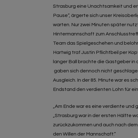
Strasburg eine Unachtsamkeit und erhö
Pause“, ärgerte sich unser Kreisoberl
warten. Nur zwei Minuten später nutz
Hintermannschaft zum Anschlusstreff
Team das Spielgeschehen und belohnte
Hartwig traf Justin Pflichtbeil per Ko
langer Ball brachte die Gastgeber in d
gaben sich dennoch nicht geschlagen
Ausgleich. In der 85. Minute war es sch
Endstand den verdienten Lohn für ein
„Am Ende war es eine verdiente und 
„Strasburg war in der ersten Hälfte w
zurückzukommen und auch nach dem 3:
den Willen der Mannschaft.“