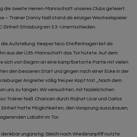
 die zweite Herren-Mannschaft unseres Clubs gefeiert.
se – Trainer Danny Naß stand als einziger Wechselspieler
C Einheit Strasburg ein 3:3 -Unentschieden.
die Aufstellung: Keeper Nico Steffenhagen lief als
bahn aus der Ü35-Mannschaft das Tor hütete. Auf dem
e sich von Beginn an eine kampfbetonte Partie mit vielen
ten den besseren Start und gingen nach einer Ecke in der
Strasburger Angreifer völlig frei per Kopf traf. „Nach dem
um uns zu fangen. Wir versuchten, mit Nadelstichen
, so Trainer Naß. Chancen durch Rojhat Ucar und Carlos
 Einheit hatte Möglichkeiten, den Vorsprung auszubauen,
eagierenden Labahn im Tor.
ef denkbar ungünstig: Gleich nach Wiederanpfiff nutzte