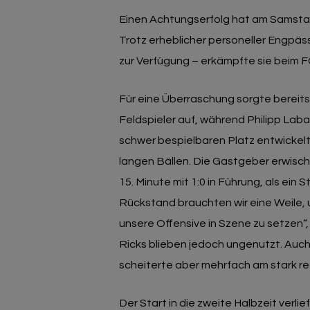
Einen Achtungserfolg hat am Samstag
Trotz erheblicher personeller Engpäs
zur Verfügung – erkämpfte sie beim F
Für eine Überraschung sorgte bereits 
Feldspieler auf, während Philipp La
schwer bespielbaren Platz entwickelt
langen Bällen. Die Gastgeber erwisch
15. Minute mit 1:0 in Führung, als ein 
Rückstand brauchten wir eine Weile, 
unsere Offensive in Szene zu setzen“
Ricks blieben jedoch ungenutzt. Auch
scheiterte aber mehrfach am stark r
Der Start in die zweite Halbzeit verli