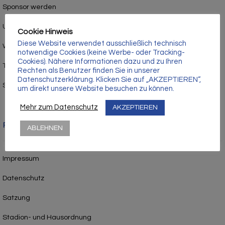
Γ
Sponsor werden
Unsere Geburtstagskinder
Cookie Hinweis
Diese Website verwendet ausschließlich technisch
Werner-Seelenbinder-Stadion
notwendige Cookies (keine Werbe- oder Tracking-
Cookies). Nähere Informationen dazu und zu Ihren
Trainersuche
Rechten als Benutzer finden Sie in unserer
Datenschutzerklärung. Klicken Sie auf „AKZEPTIEREN“,
Schiedsrichter werden
um direkt unsere Website besuchen zu können.
Mehr zum Datenschutz
AKZEPTIEREN
Rechtliches
ABLEHNEN
Impressum
Datenschutz
Satzung
Stadion- und Hausordnung