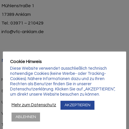
Γ
Mühlenstraße 1
17389 Anklam
Tel.: 03971 – 210429
info@vfc-anklam.de
Nützliche Links
Cookie Hinweis
Diese Website verwendet ausschließlich technisch
notwendige Cookies (keine Werbe- oder Tracking-
Cookies). Nähere Informationen dazu und zu Ihren
Mitgliedschaft
Rechten als Benutzer finden Sie in unserer
Datenschutzerklärung. Klicken Sie auf „AKZEPTIEREN“,
Sponsor werden
um direkt unsere Website besuchen zu können.
Unsere Geburtstagskinder
Mehr zum Datenschutz
AKZEPTIEREN
Werner-Seelenbinder-Stadion
ABLEHNEN
Trainersuche