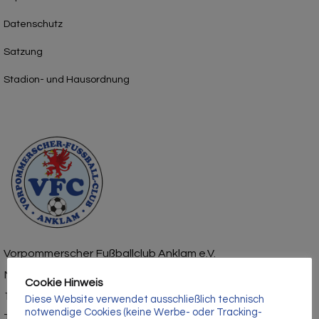
Datenschutz
Satzung
Stadion- und Hausordnung
Vorpommerscher Fußballclub Anklam e.V.
Mühlenstraße 1
Cookie Hinweis
17389 Anklam
Diese Website verwendet ausschließlich technisch
notwendige Cookies (keine Werbe- oder Tracking-
Tel.: 03971 – 210429