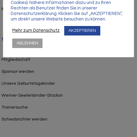
Γ
Cookies). Nähere Informationen dazu und zu Ihren
Rechten als Benutzer finden Sie in unserer
info@vfc-anklam.de
Datenschutzerklärung. Klicken Sie auf „AKZEPTIEREN“,
um direkt unsere Website besuchen zu können.
Mehr zum Datenschutz
AKZEPTIEREN
Nützliche Links
ABLEHNEN
Mitgliedschaft
Sponsor werden
Unsere Geburtstagskinder
Werner-Seelenbinder-Stadion
Trainersuche
Schiedsrichter werden