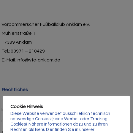
Γ
Vorpommerscher Fußballclub Anklam e.V.
Mühlenstraße 1
17389 Anklam
Tel.: 03971 – 210429
E-Mail: info@vfc-anklam.de
Rechtliches
Cookie Hinweis
Impressum
Diese Website verwendet ausschließlich technisch
notwendige Cookies (keine Werbe- oder Tracking-
Datenschutz
Cookies). Nähere Informationen dazu und zu Ihren
Rechten als Benutzer finden Sie in unserer
Satzung