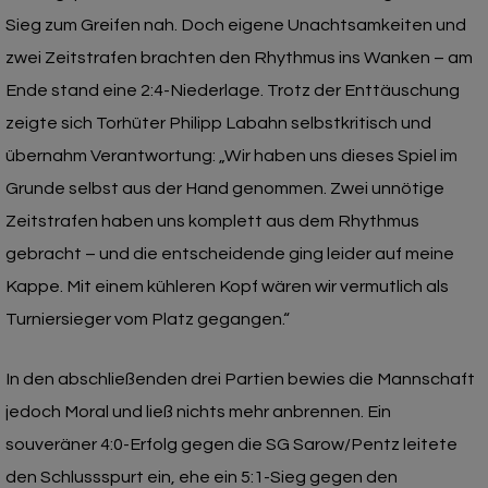
Sieg zum Greifen nah. Doch eigene Unachtsamkeiten und
zwei Zeitstrafen brachten den Rhythmus ins Wanken – am
Ende stand eine 2:4-Niederlage. Trotz der Enttäuschung
zeigte sich Torhüter Philipp Labahn selbstkritisch und
übernahm Verantwortung: „Wir haben uns dieses Spiel im
Grunde selbst aus der Hand genommen. Zwei unnötige
Zeitstrafen haben uns komplett aus dem Rhythmus
gebracht – und die entscheidende ging leider auf meine
Kappe. Mit einem kühleren Kopf wären wir vermutlich als
Turniersieger vom Platz gegangen.“
In den abschließenden drei Partien bewies die Mannschaft
jedoch Moral und ließ nichts mehr anbrennen. Ein
souveräner 4:0-Erfolg gegen die SG Sarow/Pentz leitete
den Schlussspurt ein, ehe ein 5:1-Sieg gegen den