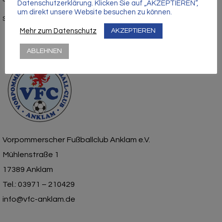
Datenschutzerklärung. Klicken Sie auf „AKZEPTIEREN“,
um direkt unsere Website besuchen zu können.
Stadion- und Hausordnung
Mehr zum Datenschutz
AKZEPTIEREN
ABLEHNEN
Vorpommerscher Fußballclub Anklam e.V.
Mühlenstraße 1
17389 Anklam
Tel.: 03971 – 210429
info@vfc-anklam.de