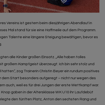
es Vereins ist gestern beim diesjährigen Abendlauf in
es Mal stand für sie eine Haffmeile auf dem Programm.
ngen Talente eine längere Steigung bewältigen, bevor es
g.
gten alle Kinder großen Einsatz. „Alle haben tolles
 großem Kampfgeist überzeugt. Ich bin sehr stolz und
ß hatten“, zog Trainerin Christin Beyer ein rundum positives
vor dem Start besonders aufgeregt – nicht nur wegen des
n auch, weil es für drei Jungen der erste Wettkampf war.
Knop gaben in der Altersklasse WK U10 ihr Laufdebüt
belegte den fünften Platz, Anton den sechsten Rang und