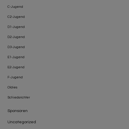
C-Jugend
C2-Jugend
D1-Jugend
D2-Jugend
D3-Jugend
E1-Jugend
E2-Jugend
F-Jugend
Oldies
Schiedsrichter
Sponsoren
Uncategorized