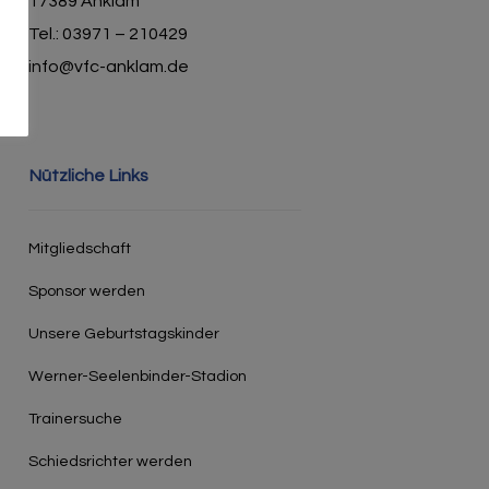
17389 Anklam
Tel.: 03971 – 210429
info@vfc-anklam.de
Nützliche Links
Mitgliedschaft
Sponsor werden
Unsere Geburtstagskinder
Werner-Seelenbinder-Stadion
Trainersuche
Schiedsrichter werden