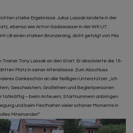
chten starke Ergebnisse: Julius Lassak landete in der
latz, ebenso wie Anton Sadewasser in der WK U7.
 WK U8 einen starken Bronzerang, dicht gefolgt von Mia
Trainer Tony Lassak an den Start. Er absolvierte die 15-
ritten Platz in seiner Altersklasse. Zum Abschluss
nderes Dankeschön an alle fleißigen Unterstützer: „Ich
Eltern, Geschwistern, Großeltern und Begleitpersonen
r tatkräftig – beim Anfeuern, Startnummern anbringen
flegung und beim Festhalten vieler schöner Momente in
tolles Miteinander!“