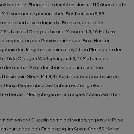
oldmedaille. Ebenfalls in der Altersklasse U10 überzeugte
. Mit einer neuen persönlichen Bestzeit von 8,68
z und sicherte sich damit die Bronzemedaille. Im
12 Metern auf Rang sechs und Malina mit 3,10 Metern
eide verpassten das Podium nur knapp. Finja Höcker
gebnis der Jüngsten mit einem zwölften Platz ab. In der
hte Tilda Oldag im Weitsprung mit 3,47 Metern den
le der besten Acht denkbar knapp um nur einen
tte sie kein Glück: Mit 8,67 Sekunden verpasste sie den
. Ronja Pieper absolvierte ihren ersten großen
hte bei den Neunjährigen einen respektablen zwölften
ehmerinnen pro Disziplin gemeldet waren, verpasste Freja
ern nur knapp den Finaleinzug. Im Sprint über 50 Meter