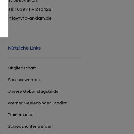
17389 Anklam
Tel.: 03971 – 210429
info@vfc-anklam.de
Nützliche Links
Mitgliedschaft
Sponsor werden
Unsere Geburtstagskinder
Werner-Seelenbinder-Stadion
Trainersuche
Schiedsrichter werden