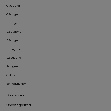
C-Jugend
C2-Jugend
D1-Jugend
D2-Jugend
D3-Jugend
E1-Jugend
E2-Jugend
F-Jugend
Oldies
Schiedsrichter
Sponsoren
Uncategorized