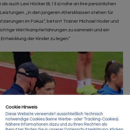
 als auch Lexi Höcker (8,13 s) nahe an ihre persönlichen
Leistungen. „In den jüngeren Altersklassen stehen für
atzierungen im Fokus“, betont Trainer Michael Hoder und
, wichtige Wettkampferfahrungen zu sammeln und ein
 Entwicklung der Kinder zu legen.“
Cookie Hinweis
Diese Website verwendet ausschließlich technisch
notwendige Cookies (keine Werbe- oder Tracking-Cookies).
Nähere Informationen dazu und zu Ihren Rechten als
Benutzer finden Sie in unserer Datenschutzerklärung. Klicken