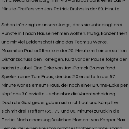
1. FC Neubrandenburg II mit 4:3 – und das dank eines Last-
Minute-Treffers von Jan-Patrick Bruhns in der 89. Minute.
Schon früh zeigten unsere Jungs, dass sie unbedingt drei
Punkte mit nach Hause nehmen wollten. Mutig, konzentriert
und mit viel Leidenschaft ging das Team zu Werke.
Maximilian Paul eröffnete in der 20. Minute mit einem satten
Distanzschuss den Torreigen. Kurz vor der Pause folgte der
nächste Jubel: Eine Ecke von Jan-Patrick Bruhns fand
Spielertrainer Tom Fraus, der das 2:0 erzielte. In der 57.
Minute war es erneut Fraus, der nach einer Bruhns-Ecke per
Kopf das 3:0 erzielte – scheinbar die Vorentscheidung.
Doch die Gastgeber gaben sich nicht auf und kämpften
sich mit drei Treffern (65., 73. und 80. Minute) zurück in die
Partie. Nach einem unglücklichen Moment von Keeper Max
Lemke, der einen Freistoß nicht festhalten konnte, stand