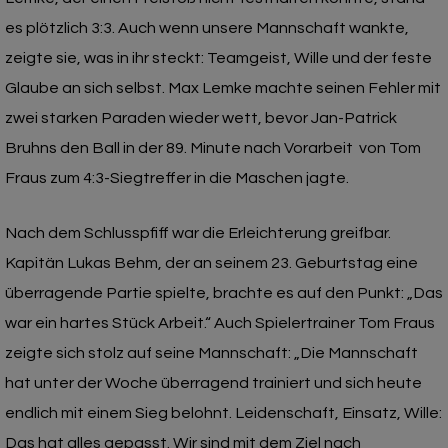
es plötzlich 3:3. Auch wenn unsere Mannschaft wankte,
zeigte sie, was in ihr steckt: Teamgeist, Wille und der feste
Glaube an sich selbst. Max Lemke machte seinen Fehler mit
zwei starken Paraden wieder wett, bevor Jan-Patrick
Bruhns den Ball in der 89. Minute nach Vorarbeit von Tom
Fraus zum 4:3-Siegtreffer in die Maschen jagte.
Nach dem Schlusspfiff war die Erleichterung greifbar.
Kapitän Lukas Behm, der an seinem 23. Geburtstag eine
überragende Partie spielte, brachte es auf den Punkt: „Das
war ein hartes Stück Arbeit.“ Auch Spielertrainer Tom Fraus
zeigte sich stolz auf seine Mannschaft: „Die Mannschaft
hat unter der Woche überragend trainiert und sich heute
endlich mit einem Sieg belohnt. Leidenschaft, Einsatz, Wille:
Das hat alles gepasst. Wir sind mit dem Ziel nach