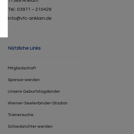
17389 Anklam
Tel.: 03971 – 210429
info@vfc-anklam.de
Nützliche Links
Mitgliedschaft
Sponsor werden
Unsere Geburtstagskinder
Werner-Seelenbinder-Stadion
Trainersuche
Schiedsrichter werden