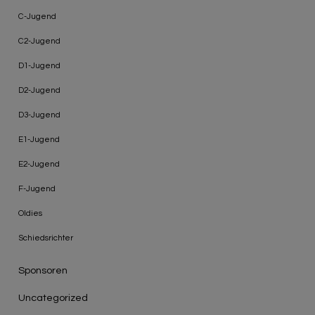
C-Jugend
C2-Jugend
D1-Jugend
D2-Jugend
D3-Jugend
E1-Jugend
E2-Jugend
F-Jugend
Oldies
Schiedsrichter
Sponsoren
Uncategorized