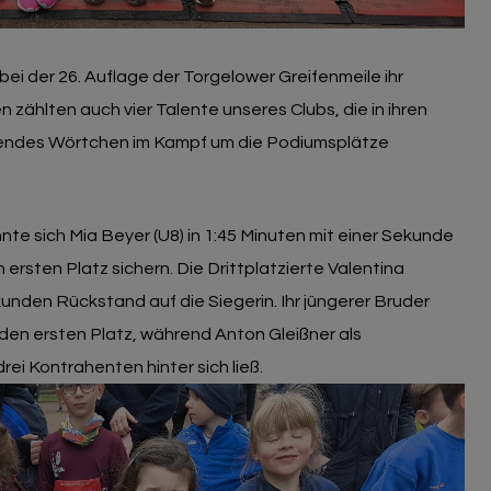
ei der 26. Auflage der Torgelower Greifenmeile ihr
 zählten auch vier Talente unseres Clubs, die in ihren
idendes Wörtchen im Kampf um die Podiumsplätze
te sich Mia Beyer (U8) in 1:45 Minuten mit einer Sekunde
ersten Platz sichern. Die Drittplatzierte Valentina
kunden Rückstand auf die Siegerin. Ihr jüngerer Bruder
6 den ersten Platz, während Anton Gleißner als
rei Kontrahenten hinter sich ließ.