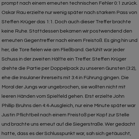
prompt nach einem erneuten technischen Fehler 0:1 zurück.
Oskar Rau erzielte nur wenig später nach starkem Pass von
Steffen Krüger das 1:1. Doch auch dieser Treffer brachte
keine Ruhe. Stattdessen bekamen wir postwendend den
erneuten Gegentreffer nach einem Freistoß. Es ging hin und
her, die Tore fielen wie am Fließband. Gefühlt war jeder
Schuss in der zweiten Hälfte ein Treffer. Steffen Krüger
drehte die Partie per Doppelpack zu unseren Gunsten (3:2),
ehe die Insulaner ihrerseits mit 3:4 in Führung gingen. Die
Moral der Jungs war ungebrochen, sie wollten nicht mit
leeren Händen vom Spielfeld gehen. Erst erzielte John
Phillip Bruhns den 4:4‑Ausgleich, nur eine Minute später war
Justin Pflichtbeil nach einem Freistoß per Kopf zur Stelle
und brachte uns erneut auf die Siegerstraße. Wer gedacht
hatte, dass es der Schlusspunkt war, sah sich getäuscht,