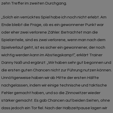
zehn Treffer im zweiten Durchgang.
„Solch ein verrücktes Spiel habe ich noch nicht erlebt. Am
Ende bleibt die Frage, ob es ein gewonnener Punkt war
oder eher zwei verlorene Zähler. Betrachtet man die
Spielanteile, sind es zwei verlorene, wenn man nach dem
Spielverlauf geht, ist es sicher ein gewonnener, der noch
wichtig werden kann im Abstiegskampf“, erklärt Trainer
Danny Naß und ergänzt: „Wir haben sehr gut begonnen und
die ersten guten Chancen nicht zur Führung nutzen können.
Unnötigerweise haben wir ab Mitte der ersten Hälfte
nachgelassen, indem wir einige technische und taktische
Fehler gemacht haben, und so die Zinnowitzer wieder
stärker gemacht. Es gab Chancen auf beiden Seiten, ohne
dass jedoch ein Tor fiel. Nach der Halbzeitpause lagen wir