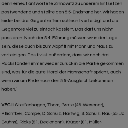
denn erneut antwortete Zinnowitz zu unserem Entsetzen
postwendend und stellte den 5:5-Endstand her. Wir haben
leider bei drei Gegentreffern schlecht verteidigt und die
Gegentore viel zu einfach kassiert. Das darf uns nicht
passieren. Nach der 5:4-Führung müssen wir in der Lage
sein, diese auch bis zum Abpfiff mit Mann und Maus zu
verteidigen. Positiv ist außerdem, dass wir nach drei
Rückständen immer wieder zurück in die Partie gekommen
sind, was für die gute Moral der Mannschaft spricht, auch
wenn wir am Ende noch den 5:5-Ausgleich bekommen
haben.“
VFC II:
Steffenhagen, Thom, Grote (46. Wesener),
Pflichtbeil, Campe, D. Schulz, Hartwig, S. Schulz, Rau (55. Jo.
Bruhns), Ricks (81. Beckmann), Krüger (81. Müller-