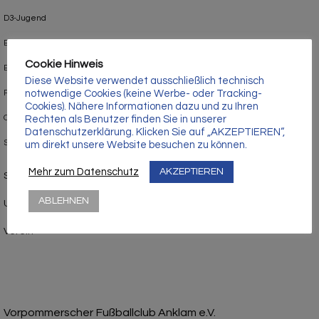
Γ
D3-Jugend
E1-Jugend
Cookie Hinweis
E2-Jugend
Diese Website verwendet ausschließlich technisch
notwendige Cookies (keine Werbe- oder Tracking-
F-Jugend
Cookies). Nähere Informationen dazu und zu Ihren
Oldies
Rechten als Benutzer finden Sie in unserer
Datenschutzerklärung. Klicken Sie auf „AKZEPTIEREN“,
Schiedsrichter
um direkt unsere Website besuchen zu können.
Mehr zum Datenschutz
AKZEPTIEREN
Sponsoren
ABLEHNEN
Uncategorized
Verein
Vorpommerscher Fußballclub Anklam e.V.