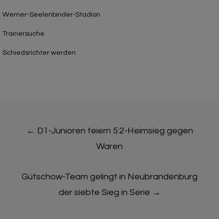
Werner-Seelenbinder-Stadion
Trainersuche
Schiedsrichter werden
Post
←
D1-Junioren feiern 5:2-Heimsieg gegen
navigation
Waren
Gütschow-Team gelingt in Neubrandenburg
der siebte Sieg in Serie
→