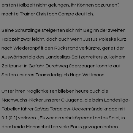
ersten Halbzeit nicht gelungen, ihr Können abzurufen“,
machte Trainer Christoph Campe deutlich.
Seine Schützlinge steigerten sich mit Beginn der zweiten
Halbzeit zwar leicht, doch auch wenn Justus Poleske kurz
nach Wiederanpfiff den Rückstand verkürzte, geriet der
Auswärtserfolg des Landesliga-Spitzenreiters zu keinem
Zeitpunkt in Gefahr. Durchweg überzeugen konnte auf
Seiten unseres Teams lediglich Hugo Wittmann.
Unter ihren Möglichkeiten blieben heute auch die
Nachwuchs-Kicker unserer C-Jugend, die beim Landesliga-
Tabellenführer SpVgg Torgelow-Ueckermünde knapp mit
0:1 (0:1) verloren. „Es war ein sehr körperbetontes Spiel, in
dem beide Mannschaften viele Fouls gezogen haben.