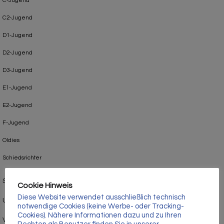
Γ
C-Jugend
C2-Jugend
D1-Jugend
D2-Jugend
D3-Jugend
E1-Jugend
E2-Jugend
F-Jugend
Oldies
Schiedsrichter
Sponsoren
Cookie Hinweis
Diese Website verwendet ausschließlich technisch
Uncategorized
notwendige Cookies (keine Werbe- oder Tracking-
Cookies). Nähere Informationen dazu und zu Ihren
Verein