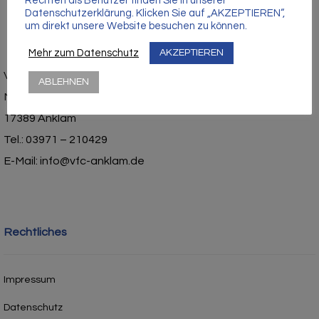
Rechten als Benutzer finden Sie in unserer
Datenschutzerklärung. Klicken Sie auf „AKZEPTIEREN“,
um direkt unsere Website besuchen zu können.
Mehr zum Datenschutz
AKZEPTIEREN
Vorpommerscher Fußballclub Anklam e.V.
ABLEHNEN
Mühlenstraße 1
17389 Anklam
Tel.: 03971 – 210429
E-Mail: info@vfc-anklam.de
Rechtliches
Impressum
Datenschutz