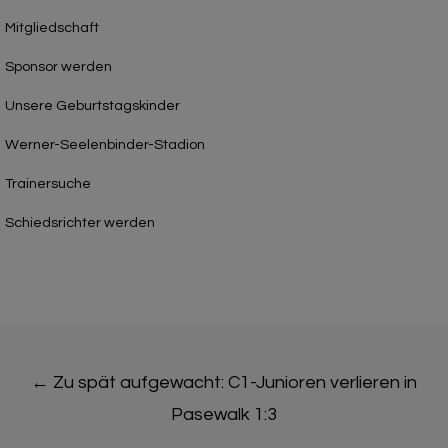
Mitgliedschaft
Sponsor werden
Unsere Geburtstagskinder
Werner-Seelenbinder-Stadion
Trainersuche
Schiedsrichter werden
Post
←
Zu spät aufgewacht: C1-Junioren verlieren in
navigation
Pasewalk 1:3