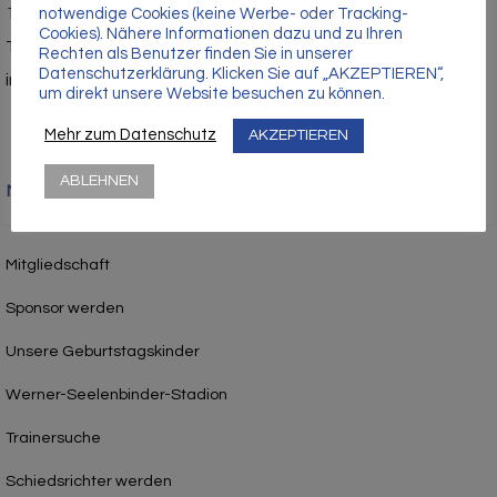
Γ
17389 Anklam
notwendige Cookies (keine Werbe- oder Tracking-
Cookies). Nähere Informationen dazu und zu Ihren
Tel.: 03971 – 210429
Rechten als Benutzer finden Sie in unserer
Datenschutzerklärung. Klicken Sie auf „AKZEPTIEREN“,
info@vfc-anklam.de
um direkt unsere Website besuchen zu können.
Mehr zum Datenschutz
AKZEPTIEREN
ABLEHNEN
Nützliche Links
Mitgliedschaft
Sponsor werden
Unsere Geburtstagskinder
Werner-Seelenbinder-Stadion
Trainersuche
Schiedsrichter werden