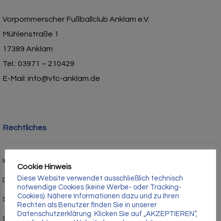
Γ
Vorpommerscher Fußballclub Anklam e.V.
Mühlenstraße 1
17389 Anklam
Tel.: 03971 – 210429
E-Mail: info@vfc-anklam.de
Rechtliches
Impressum
Cookie Hinweis
Diese Website verwendet ausschließlich technisch
Datenschutz
notwendige Cookies (keine Werbe- oder Tracking-
Cookies). Nähere Informationen dazu und zu Ihren
Satzung
Rechten als Benutzer finden Sie in unserer
Datenschutzerklärung. Klicken Sie auf „AKZEPTIEREN“,
Stadion- und Hausordnung