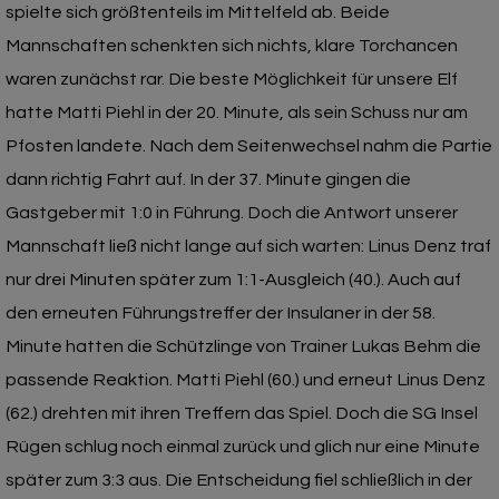
spielte sich größtenteils im Mittelfeld ab. Beide
Mannschaften schenkten sich nichts, klare Torchancen
waren zunächst rar. Die beste Möglichkeit für unsere Elf
hatte Matti Piehl in der 20. Minute, als sein Schuss nur am
Pfosten landete. Nach dem Seitenwechsel nahm die Partie
dann richtig Fahrt auf. In der 37. Minute gingen die
Gastgeber mit 1:0 in Führung. Doch die Antwort unserer
Mannschaft ließ nicht lange auf sich warten: Linus Denz traf
nur drei Minuten später zum 1:1-Ausgleich (40.). Auch auf
den erneuten Führungstreffer der Insulaner in der 58.
Minute hatten die Schützlinge von Trainer Lukas Behm die
passende Reaktion. Matti Piehl (60.) und erneut Linus Denz
(62.) drehten mit ihren Treffern das Spiel. Doch die SG Insel
Rügen schlug noch einmal zurück und glich nur eine Minute
später zum 3:3 aus. Die Entscheidung fiel schließlich in der