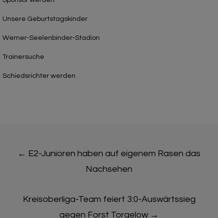
Unsere Geburtstagskinder
Werner-Seelenbinder-Stadion
Trainersuche
Schiedsrichter werden
Post
←
E2-Junioren haben auf eigenem Rasen das
navigation
Nachsehen
Kreisoberliga-Team feiert 3:0-Auswärtssieg
gegen Forst Torgelow
→