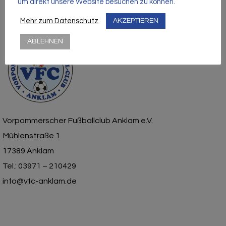
um direkt unsere Website besuchen zu können.
Mehr zum Datenschutz
AKZEPTIEREN
ABLEHNEN
Vorpommerscher Fußballclub Anklam e.V.
Mühlenstraße 1
17389 Anklam
Tel.: 03971 – 210429
info@vfc-anklam.de