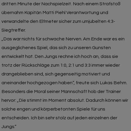
dritten Minute der Nachspielzeit. Nach einem Strafstoß
übernahm Kapitän Matti Piehl Verantwortung und
verwandelte den Elfmeter sicher zum umjubelten 4:3-
Siegtreffer.
„Das war nichts für schwache Nerven. Am Ende war es ein
ausgeglichenes Spiel, das sich zu unseren Gunsten
entwickelt hat. Den Jungs rechne ich hoch an, dass sie
trotz der Rückschläge zum 1:0, 2:1 und 3:3 immer wieder
drangeblieben sind, sich gegenseitig motiviert und
aneinander hochgezogen haben“, freute sich Lukas Behm.
Besonders die Moral seiner Mannschaft hob der Trainer
hervor: „Die stimmt im Moment absolut. Dadurch können wir
solche engen und körperbetonten Spiele für uns
entscheiden. Ich bin sehr stolz auf jeden einzelnen der
Jungs.“