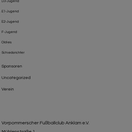
D3-Jugend
E1-Jugend
E2-Jugend
F-Jugend
Oldies
Schiedsrichter
Sponsoren
Uncategorized
Verein
Vorpommerscher Fußballclub Anklam e.V.
Mühlenstraße 1