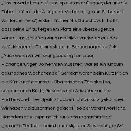
„Uns erwartet ein lauf- und spielstarker Gegner, der uns als
Tabellenführer der A-Jugend-Verbandsliga mit Sicherheit
voll fordern wird“, erklärt Trainer Nils Gütschow. Er hofft,
dass seine Elf auf eigenem Platz eine überzeugende
Vorstellung abliefern kann und blickt zufrieden auf das
zurückliegende Trainingslager in Bargeshagen zurück.
„Auch wenn wir witterungsbedingt ein paar
Planänderungen vornehmen mussten, war es ein rundum
gelungenes Wochenende.“ Gefragt waren beim Kurztrip an
die Küste nicht nur die fußballerischen Fähigkeiten,
sondern auch Kraft, Geschick und Ausdauer an der
Kletterwand. „Der Spaß ist dabei nicht zu kurz gekommen.
Wir haben viel zusammen gelacht“, so der Verantwortliche.
Nachdem das ursprünglich für Samstagnachmittag
geplante Testspiel beim Landesligisten Sievershäger SV