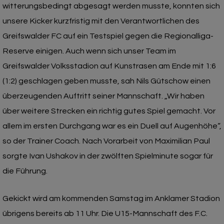
witterungsbedingt abgesagt werden musste, konnten sich
unsere Kicker kurzfristig mit den Verantwortlichen des
Greifswalder FC auf ein Testspiel gegen die Regionalliga-
Reserve einigen. Auch wenn sich unser Team im
Greifswalder Volksstadion auf Kunstrasen am Ende mit 1:6
(1:2) geschlagen geben musste, sah Nils Gütschow einen
überzeugenden Auftritt seiner Mannschaft. „Wir haben
über weitere Strecken ein richtig gutes Spiel gemacht. Vor
allem im ersten Durchgang war es ein Duell auf Augenhöhe“,
so der Trainer Coach. Nach Vorarbeit von Maximilian Paul
sorgte Ivan Ushakov in der zwölften Spielminute sogar für
die Führung.
Gekickt wird am kommenden Samstag im Anklamer Stadion
übrigens bereits ab 11 Uhr. Die U15-Mannschaft des F.C.