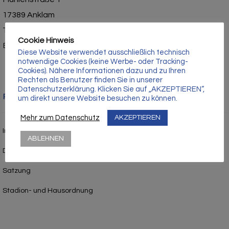
Γ
17389 Anklam
Tel.: 03971 – 210429
Cookie Hinweis
E-Mail: info@vfc-anklam.de
Diese Website verwendet ausschließlich technisch
notwendige Cookies (keine Werbe- oder Tracking-
Cookies). Nähere Informationen dazu und zu Ihren
Rechten als Benutzer finden Sie in unserer
Datenschutzerklärung. Klicken Sie auf „AKZEPTIEREN“,
Rechtliches
um direkt unsere Website besuchen zu können.
Mehr zum Datenschutz
AKZEPTIEREN
Impressum
ABLEHNEN
Datenschutz
Satzung
Stadion- und Hausordnung