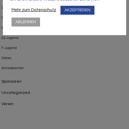
D2-Jugend
Mehr zum Datenschutz
AKZEPTIEREN
D3-Jugend
ABLEHNEN
E1-Jugend
E2-Jugend
F-Jugend
Oldies
Schiedsrichter
Sponsoren
Uncategorized
Verein