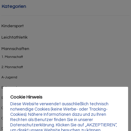
Γ
Kategorien
Kindersport
Leichtathletik
Mannschaften
1. Mannschaft
2. Mannschaft
A-Jugend
B-Jugend
Cookie Hinweis
Bambinis
Diese Website verwendet ausschließlich technisch
C-Jugend
notwendige Cookies (keine Werbe- oder Tracking-
Cookies). Nähere Informationen dazu und zu Ihren
C2-Jugend
Rechten als Benutzer finden Sie in unserer
Datenschutzerklärung. Klicken Sie auf „AKZEPTIEREN“,
D1-Jugend
um direkt unsere Website besuchen zu können.