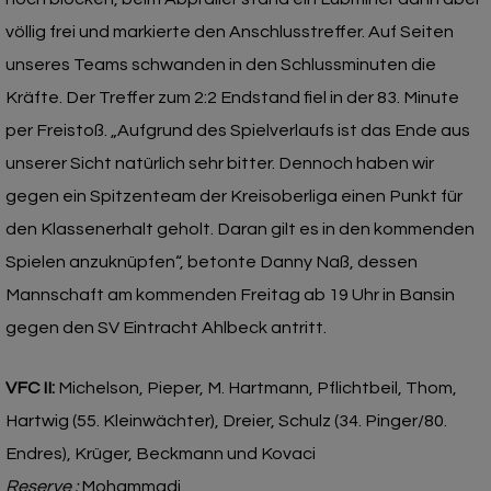
völlig frei und markierte den Anschlusstreffer. Auf Seiten
unseres Teams schwanden in den Schlussminuten die
Kräfte. Der Treffer zum 2:2 Endstand fiel in der 83. Minute
per Freistoß. „Aufgrund des Spielverlaufs ist das Ende aus
unserer Sicht natürlich sehr bitter. Dennoch haben wir
gegen ein Spitzenteam der Kreisoberliga einen Punkt für
den Klassenerhalt geholt. Daran gilt es in den kommenden
Spielen anzuknüpfen“, betonte Danny Naß, dessen
Mannschaft am kommenden Freitag ab 19 Uhr in Bansin
gegen den SV Eintracht Ahlbeck antritt.
VFC II:
Michelson, Pieper, M. Hartmann, Pflichtbeil, Thom,
Hartwig (55. Kleinwächter), Dreier, Schulz (34. Pinger/80.
Endres), Krüger, Beckmann und Kovaci
Reserve :
Mohammadi