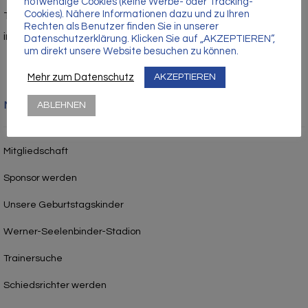
Γ
notwendige Cookies (keine Werbe- oder Tracking-
Cookies). Nähere Informationen dazu und zu Ihren
Tel.: 03971 – 210429
Rechten als Benutzer finden Sie in unserer
info@vfc-anklam.de
Datenschutzerklärung. Klicken Sie auf „AKZEPTIEREN“,
um direkt unsere Website besuchen zu können.
Mehr zum Datenschutz
AKZEPTIEREN
Nützliche Links
ABLEHNEN
Mitgliedschaft
Sponsor werden
Unsere Geburtstagskinder
Werner-Seelenbinder-Stadion
Trainersuche
Schiedsrichter werden