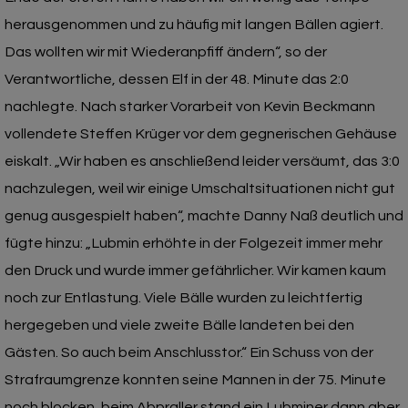
herausgenommen und zu häufig mit langen Bällen agiert.
Das wollten wir mit Wiederanpfiff ändern“, so der
Verantwortliche, dessen Elf in der 48. Minute das 2:0
nachlegte. Nach starker Vorarbeit von Kevin Beckmann
vollendete Steffen Krüger vor dem gegnerischen Gehäuse
eiskalt. „Wir haben es anschließend leider versäumt, das 3:0
nachzulegen, weil wir einige Umschaltsituationen nicht gut
genug ausgespielt haben“, machte Danny Naß deutlich und
fügte hinzu: „Lubmin erhöhte in der Folgezeit immer mehr
den Druck und wurde immer gefährlicher. Wir kamen kaum
noch zur Entlastung. Viele Bälle wurden zu leichtfertig
hergegeben und viele zweite Bälle landeten bei den
Gästen. So auch beim Anschlusstor.“ Ein Schuss von der
Strafraumgrenze konnten seine Mannen in der 75. Minute
noch blocken, beim Abpraller stand ein Lubminer dann aber