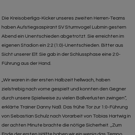
Die Kreisoberliga-Kicker unseres zweiten Herren-Teams
haben Aufstiegsaspirant SV Sturmvogel Lubmin gestern
Abend ein Unentschieden abgetrotzt. Sie erreichten im
eigenen Stadion ein 2:2 (1:0)-Unentschieden. Bitter aus
Sicht unserer Elf: Sie gab in der Schlussphase eine 2:0-
Führung aus der Hand.
„Wir waren in der ersten Halbzeit hellwach, haben
zielstrebig nach vorne gespielt und konnten den Gegner
durch unsere Spielweise zu vielen Ballverlusten zwingen“,
erklärte Trainer Danny Naß. Das frühe Tor zur 1:0-Führung
von Sebastian Schulz nach Vorarbeit von Tobias Hartwig in
der achten Minute brachte die nötige Sicherheit. „Zum
Ende der ersten Hälfte haben wir ein wenig das Tempo