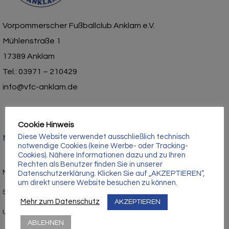
Γ
Vorpommerscher Fußballclub Anklam e.V.
Mühlenstraße 1
17389 Anklam
Tel.: 03971 – 210429
info@vfc-anklam.de
Cookie Hinweis
Diese Website verwendet ausschließlich technisch
Nützliche Links
notwendige Cookies (keine Werbe- oder Tracking-
Cookies). Nähere Informationen dazu und zu Ihren
Rechten als Benutzer finden Sie in unserer
Mitgliedschaft
Datenschutzerklärung. Klicken Sie auf „AKZEPTIEREN“,
um direkt unsere Website besuchen zu können.
Sponsor werden
Mehr zum Datenschutz
AKZEPTIEREN
Unsere Geburtstagskinder
ABLEHNEN