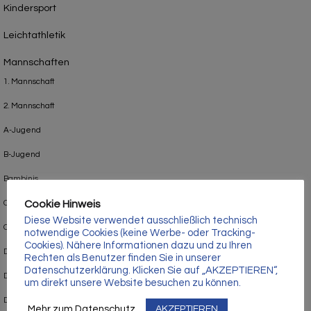
Γ
Kindersport
Leichtathletik
Mannschaften
1. Mannschaft
2. Mannschaft
A-Jugend
B-Jugend
Bambinis
Cookie Hinweis
C-Jugend
Diese Website verwendet ausschließlich technisch
C2-Jugend
notwendige Cookies (keine Werbe- oder Tracking-
Cookies). Nähere Informationen dazu und zu Ihren
D1-Jugend
Rechten als Benutzer finden Sie in unserer
Datenschutzerklärung. Klicken Sie auf „AKZEPTIEREN“,
D2-Jugend
um direkt unsere Website besuchen zu können.
D3-Jugend
Mehr zum Datenschutz
AKZEPTIEREN