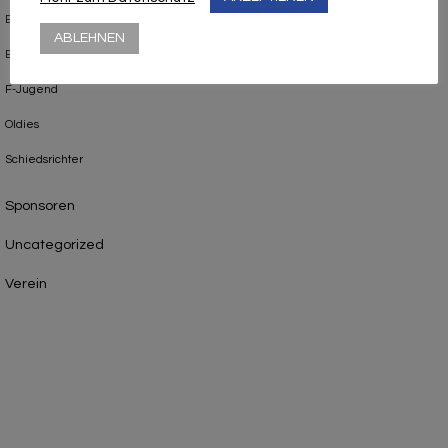
E1-Jugend
ABLEHNEN
E2-Jugend
F-Jugend
Oldies
Schiedsrichter
Sponsoren
Uncategorized
Verein