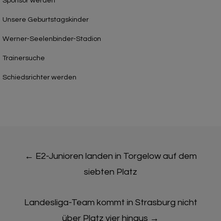
Sponsor werden
Unsere Geburtstagskinder
Werner-Seelenbinder-Stadion
Trainersuche
Schiedsrichter werden
Post
←
E2-Junioren landen in Torgelow auf dem
navigation
siebten Platz
Landesliga-Team kommt in Strasburg nicht
über Platz vier hinaus
→