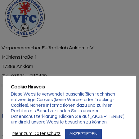
Γ
Vorpommerscher Fußballclub Anklam e.V.
Mühlenstraße 1
17389 Anklam
Tel.: 03971 – 210429
info@vfc-anklam.de
Cookie Hinweis
Diese Website verwendet ausschließlich technisch
notwendige Cookies (keine Werbe- oder Tracking-
Cookies). Nähere Informationen dazu und zu Ihren
Rechten als Benutzer finden Sie in unserer
Nützliche Links
Datenschutzerklärung. Klicken Sie auf „AKZEPTIEREN“,
um direkt unsere Website besuchen zu können.
Mehr zum Datenschutz
AKZEPTIEREN
Mitgliedschaft