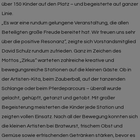
über 150 Kinder auf den Platz – und begeisterte auf ganzer
Linie.
„Es war eine rundum gelungene Veranstaltung, die allen
Beteiligten große Freude bereitet hat. Wir freuen uns sehr
über die positive Resonanz“, zeigte sich Vorstandsmitglied
David Schulz rundum zufrieden. Ganz im Zeichen des
Mottos „Zirkus“ warteten zahlreiche kreative und
bewegungsreiche Stationen auf die kleinen Gäste: Ob in
der Artisten-Kita, beim Zauberball, auf der tanzenden
Schlange oder beim Pferdeparcours – überall wurde
gelacht, gehüpft, getanzt und getobt. Mit großer
Begeisterung meisterten die Kinder jede Station und
zeigten vollen Einsatz. Nach all der Bewegung konnten sich
die kleinen Artisten bei Bratwurst, frischem Obst und
Gemüse sowie erfrischenden Getränken stärken, bevor es