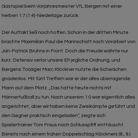
Gastspiel beim Vorjahresmeister VfL Bergen mit einer
herben 1:7 (1:4)-Niederlage zurück.
Der Auftakt ließ noch hoffen. Schon in der dritten Minute
brachte Maximilian Paul die Mannschaft nach Vorarbeit von
Jan-Patrick Bruhns in Front. Doch die Freude währte nur
kurz. Defensiv verlor unsere Elf jegliche Ordnung, und
Bergens Torjäger Marc Klöckner nutzte die Schwächen
gnadenlos. Mit fünf Treffern war er der alles überragende
Mann auf dem Platz. „Das hatte heute nichts mit
Männerfußball zu tun. Nach unserem 1:0 war eigentlich alles
angerichtet, aber wir haben keine Zweikämpfe geführt und
den Gegner praktisch eingeladen“, zeigte sich
Spielertrainer Tom Fraus nach Schlusspfiff enttäuscht.
Bereits nach einem frühen Doppelschlag Klöckners (8., 9.)