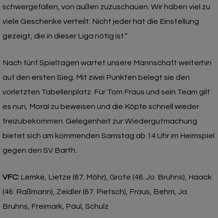
schwergefallen, von außen zuzuschauen. Wir haben viel zu
viele Geschenke verteilt. Nicht jeder hat die Einstellung
gezeigt, die in dieser Liga nötig ist.“
Nach fünf Spieltagen wartet unsere Mannschaft weiterhin
auf den ersten Sieg. Mit zwei Punkten belegt sie den
vorletzten Tabellenplatz. Für Tom Fraus und sein Team gilt
es nun, Moral zu beweisen und die Köpfe schnell wieder
freizubekommen. Gelegenheit zur Wiedergutmachung
bietet sich am kommenden Samstag ab 14 Uhr im Heimspiel
gegen den SV Barth.
VFC:
Lemke, Lietze (67. Möhr), Grote (46. Jo. Bruhns), Haack
(46. Raßmann), Zeidler (67. Pietsch), Fraus, Behm, Ja.
Bruhns, Freimark, Paul, Schulz