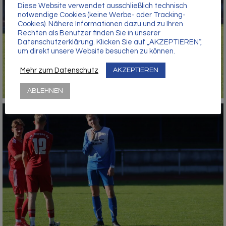
Γ
Diese Website verwendet ausschließlich technisch
notwendige Cookies (keine Werbe- oder Tracking-
Cookies). Nähere Informationen dazu und zu Ihren
Rechten als Benutzer finden Sie in unserer
Datenschutzerklärung. Klicken Sie auf „AKZEPTIEREN“,
um direkt unsere Website besuchen zu können.
Mehr zum Datenschutz
AKZEPTIEREN
ABLEHNEN