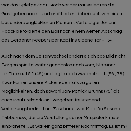
war das Spiel gekippt. Noch vor der Pause legten die
Gastgeber nach – und profitierten dabei auch von einem
besonders unglücklichen Moment: Verteidiger Johann
Haack beförderte den Ball nach einem weiten Abschlag
des Bergener Keepers per Kopf ins eigene Tor – 1:4.
Auch nach dem Seitenwechsel änderte sich das Bild nicht.
Bergen spielte weiter gnadenlos nach vorn, Klöckner
erhöhte auf 5:1 (49.) und legte noch zweimal nach (56., 78.).
Zwar kamen unsere Kicker ebenfalls zu guten
Möglichkeiten, doch sowohl Jan-Patrick Bruhns (75.) als
auch Paul Freimark (86.) vergaben freistehend.
Verletzungsbedingt nur Zuschauer war Kapitän Sascha
Pribbernow, der die Vorstellung seiner Mitspieler kritisch
einordnete: „Es war ein ganz bitterer Nachmittag. Es ist mir