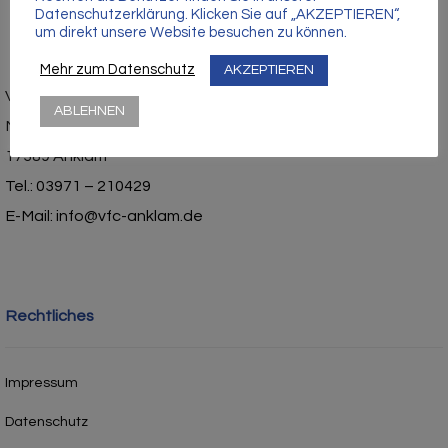
Datenschutzerklärung. Klicken Sie auf „AKZEPTIEREN“,
um direkt unsere Website besuchen zu können.
Mehr zum Datenschutz
AKZEPTIEREN
Vorpommerscher Fußballclub Anklam e.V.
ABLEHNEN
Mühlenstraße 1
17389 Anklam
Tel.: 03971 – 210429
E-Mail: info@vfc-anklam.de
Rechtliches
Impressum
Datenschutz