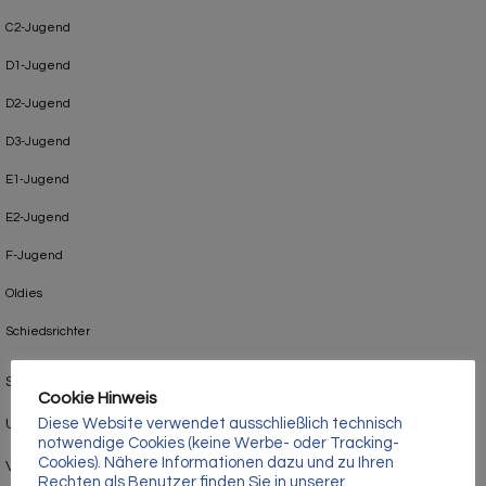
Γ
C2-Jugend
D1-Jugend
D2-Jugend
D3-Jugend
E1-Jugend
E2-Jugend
F-Jugend
Oldies
Schiedsrichter
Sponsoren
Cookie Hinweis
Diese Website verwendet ausschließlich technisch
Uncategorized
notwendige Cookies (keine Werbe- oder Tracking-
Cookies). Nähere Informationen dazu und zu Ihren
Verein
Rechten als Benutzer finden Sie in unserer