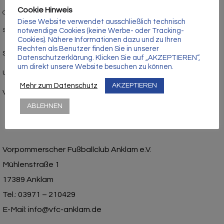
Γ
Cookie Hinweis
Oldies
Diese Website verwendet ausschließlich technisch
notwendige Cookies (keine Werbe- oder Tracking-
Schiedsrichter
Cookies). Nähere Informationen dazu und zu Ihren
Rechten als Benutzer finden Sie in unserer
Sponsoren
Datenschutzerklärung. Klicken Sie auf „AKZEPTIEREN“,
um direkt unsere Website besuchen zu können.
Uncategorized
Mehr zum Datenschutz
AKZEPTIEREN
Verein
ABLEHNEN
Vorpommerscher Fußballclub Anklam e.V.
Mühlenstraße 1
17389 Anklam
Tel.: 03971 – 210429
E-Mail: info@vfc-anklam.de