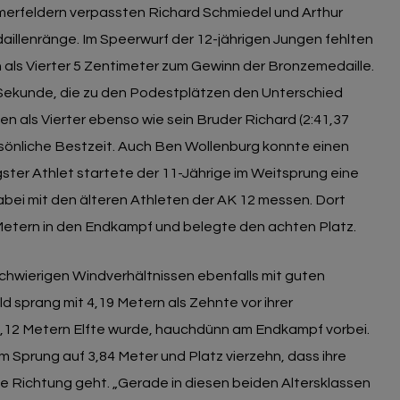
hmerfeldern verpassten Richard Schmiedel und Arthur
illenränge. Im Speerwurf der 12-jährigen Jungen fehlten
als Vierter 5 Zentimeter zum Gewinn der Bronzemedaille.
 Sekunde, die zu den Podestplätzen den Unterschied
ten als Vierter ebenso wie sein Bruder Richard (2:41,37
ersönliche Bestzeit. Auch Ben Wollenburg konnte einen
ngster Athlet startete der 11-Jährige im Weitsprung eine
abei mit den älteren Athleten der AK 12 messen. Dort
 Metern in den Endkampf und belegte den achten Platz.
chwierigen Windverhältnissen ebenfalls mit guten
 sprang mit 4,19 Metern als Zehnte vor ihrer
4,12 Metern Elfte wurde, hauchdünn am Endkampf vorbei.
em Sprung auf 3,84 Meter und Platz vierzehn, dass ihre
ige Richtung geht. „Gerade in diesen beiden Altersklassen