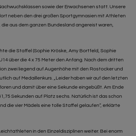
Nachwuchsklassen sowie der Erwachsenen statt. Unsere
dort neben den drei großen Sportgymnasien mit Athleten
n, die aus dem ganzen Bundesland angereist waren,
e die Staffel (Sophie Kröske, Amy Bortfeld, Sophie
 U14 über die 4 x 75 Meter den Anfang. Nach dem dritten
ion zwei liegend auf Augenhöhe mit den Rostocker und
lich auf Medaillenkurs. „Leider haben wir auf den letzten
rloren und damit über eine Sekunde eingebüßt. Am Ende
 41,75 Sekunden auf Platz sechs. Natürlich ist das schon
d die vier Mädels eine tolle Staffel gelaufen“, erklärte
ichtathleten in den Einzeldisziplinen weiter. Bei enorm