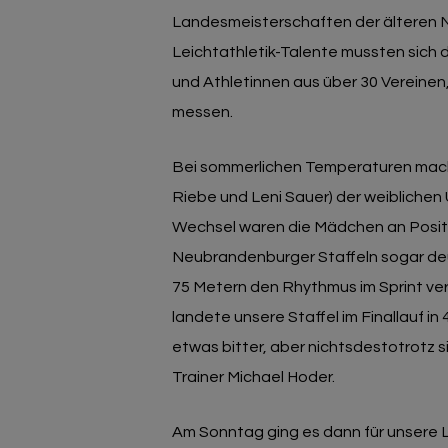
Landesmeisterschaften der älteren 
Leichtathletik-Talente mussten sich 
und Athletinnen aus über 30 Vereine
messen.
Bei sommerlichen Temperaturen macht
Riebe und Leni Sauer) der weiblichen
Wechsel waren die Mädchen an Posit
Neubrandenburger Staffeln sogar deut
75 Metern den Rhythmus im Sprint ve
landete unsere Staffel im Finallauf in
etwas bitter, aber nichtsdestotrotz sin
Trainer Michael Hoder.
Am Sonntag ging es dann für unsere Le