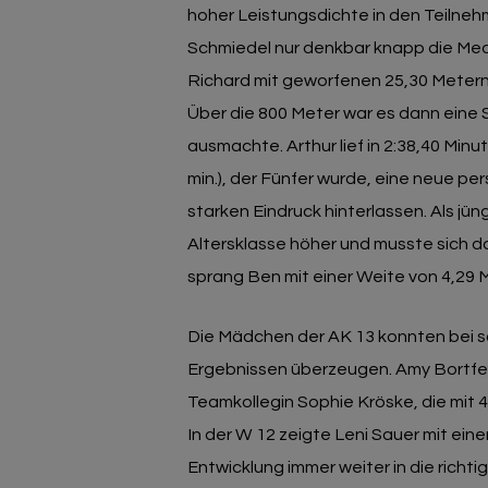
hoher Leistungsdichte in den Teilne
Schmiedel nur denkbar knapp die Meda
Richard mit geworfenen 25,30 Metern 
Über die 800 Meter war es dann eine
ausmachte. Arthur lief in 2:38,40 Minu
min.), der Fünfer wurde, eine neue p
starken Eindruck hinterlassen. Als jü
Altersklasse höher und musste sich d
sprang Ben mit einer Weite von 4,29
Die Mädchen der AK 13 konnten bei s
Ergebnissen überzeugen. Amy Bortfeld
Teamkollegin Sophie Kröske, die mit 
In der W 12 zeigte Leni Sauer mit ein
Entwicklung immer weiter in die richt