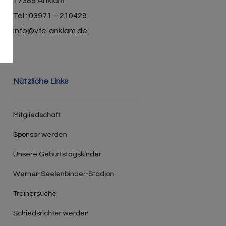
17389 Anklam
Tel.: 03971 – 210429
info@vfc-anklam.de
Nützliche Links
Mitgliedschaft
Sponsor werden
Unsere Geburtstagskinder
Werner-Seelenbinder-Stadion
Trainersuche
Schiedsrichter werden