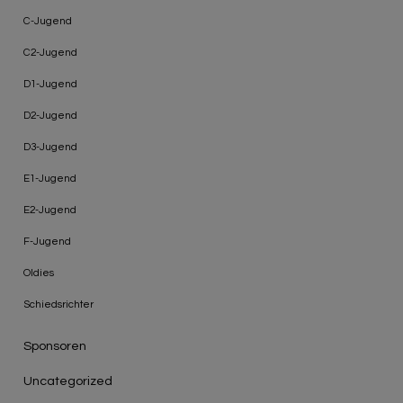
C-Jugend
C2-Jugend
D1-Jugend
D2-Jugend
D3-Jugend
E1-Jugend
E2-Jugend
F-Jugend
Oldies
Schiedsrichter
Sponsoren
Uncategorized