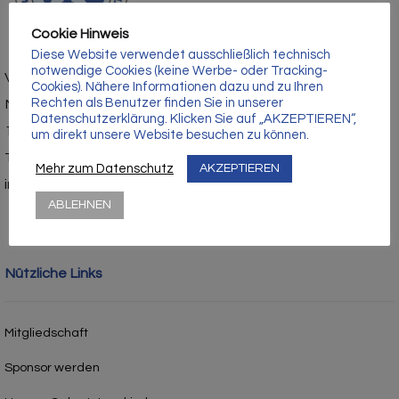
Γ
Cookie Hinweis
Diese Website verwendet ausschließlich technisch
notwendige Cookies (keine Werbe- oder Tracking-
Vorpommerscher Fußballclub Anklam e.V.
Cookies). Nähere Informationen dazu und zu Ihren
Rechten als Benutzer finden Sie in unserer
Mühlenstraße 1
Datenschutzerklärung. Klicken Sie auf „AKZEPTIEREN“,
17389 Anklam
um direkt unsere Website besuchen zu können.
Tel.: 03971 – 210429
Mehr zum Datenschutz
AKZEPTIEREN
info@vfc-anklam.de
ABLEHNEN
Nützliche Links
Mitgliedschaft
Sponsor werden