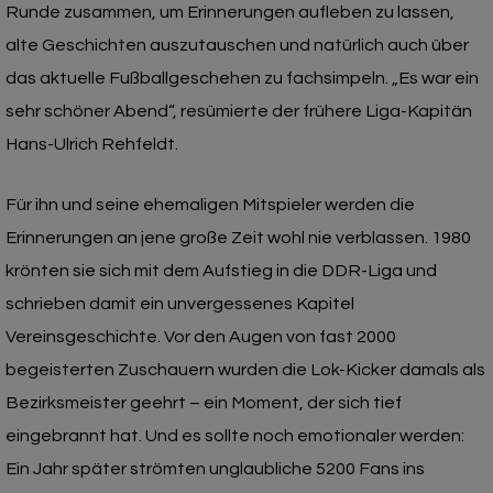
Runde zusammen, um Erinnerungen aufleben zu lassen,
alte Geschichten auszutauschen und natürlich auch über
das aktuelle Fußballgeschehen zu fachsimpeln. „Es war ein
sehr schöner Abend“, resümierte der frühere Liga-Kapitän
Hans-Ulrich Rehfeldt.
Für ihn und seine ehemaligen Mitspieler werden die
Erinnerungen an jene große Zeit wohl nie verblassen. 1980
krönten sie sich mit dem Aufstieg in die DDR-Liga und
schrieben damit ein unvergessenes Kapitel
Vereinsgeschichte. Vor den Augen von fast 2000
begeisterten Zuschauern wurden die Lok-Kicker damals als
Bezirksmeister geehrt – ein Moment, der sich tief
eingebrannt hat. Und es sollte noch emotionaler werden:
Ein Jahr später strömten unglaubliche 5200 Fans ins