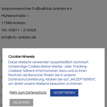
Γ
Vorpommerscher Fußballclub Anklam e.V.
Mühlenstraße 1
17389 Anklam
Tel.: 03971 – 210429
info@vfc-anklam.de
Cookie Hinweis
Nützliche Links
Diese Website verwendet ausschließlich technisch
notwendige Cookies (keine Werbe- oder Tracking-
Cookies). Nähere Informationen dazu und zu Ihren
Rechten als Benutzer finden Sie in unserer
Mitgliedschaft
Datenschutzerklärung. Klicken Sie auf „AKZEPTIEREN“,
um direkt unsere Website besuchen zu können.
Sponsor werden
Mehr zum Datenschutz
AKZEPTIEREN
Unsere Geburtstagskinder
ABLEHNEN
Werner-Seelenbinder-Stadion