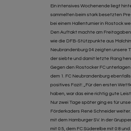
Ein intensives Wochenende liegt hin
sammelten beim stark besetzten Pre-S
bei einem Hallenturnier in Rostock we
Den Auftakt machte am Freitagabend
wie die DFB-Stützpunkte aus Malchi
Neubrandenburg 04 zeigten unsere 
der siebte und damit letzte Rang her
Gegen den Rostocker FC unterlagen s
dem 1. FC Neubrandenburg ebenfalls n
positives Fazit: „Für den ersten Wet
haben, war das eine richtig gute Leist
Nur zwei Tage später ging es für uns
Förderkaders René Schneider weiter.
mit dem Hamburger SV. In der Gruppe
mit 0:5, dem FC Süderelbe mit 0:8 und