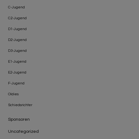
C-Jugend
C2-Jugend
D1-Jugend
D2-Jugend
D3-Jugend
E1-Jugend
E2-Jugend
F-Jugend
Oldies
Schiedsrichter
Sponsoren
Uncategorized