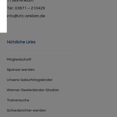
17389 Anklam
Tel.: 03971 – 210429
info@vfc-anklam.de
Nützliche Links
Mitgliedschaft
Sponsor werden
Unsere Geburtstagskinder
Werner-Seelenbinder-Stadion
Trainersuche
Schiedsrichter werden