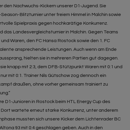
ter den Nachwuchs-Kickern unserer D1-Jugend. Sie
eason-Blitzturnier unter freiem Himmel in Malchin sowie
rtvolle Spielpraxis gegen hochkarätige Konkurrenz.
 das Landesvergleichsturnier in Malchin. Gegen Teams
n und Waren, den FC Hansa Rostock sowie den 1. FC
Talente ansprechende Leistungen. Auch wenn am Ende
aussprang, hielten sie in mehreren Partien gut dagegen.
ie knapp mit 2:3, dem DFB-Stützpunkt Waren mit 0:1 und
ur mit 0:1. Trainer Nils Gütschow zog dennoch ein
tkampf draußen, ohne vorher gemeinsam trainiert zu
ung.“
ere D1-Junioren in Rostock beim HTL Energy Cup des
 Dort wartete erneut starke Konkurrenz, unter anderem
nphase mussten sich unsere Kicker dem Lichtenrader BC
 Altona 93 mit 0:4 geschlagen geben. Auch in den