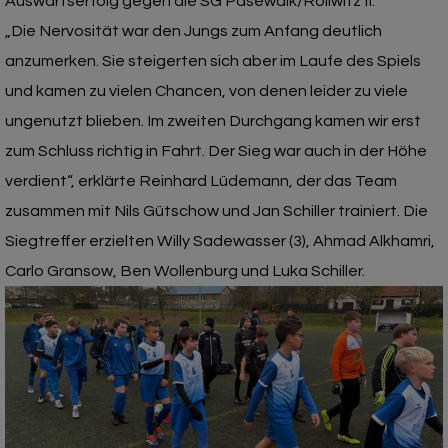
Auswärtserfolg gegen die SG Pasewalk/Rollwitz II.
„Die Nervosität war den Jungs zum Anfang deutlich
anzumerken. Sie steigerten sich aber im Laufe des Spiels
und kamen zu vielen Chancen, von denen leider zu viele
ungenutzt blieben. Im zweiten Durchgang kamen wir erst
zum Schluss richtig in Fahrt. Der Sieg war auch in der Höhe
verdient“, erklärte Reinhard Lüdemann, der das Team
zusammen mit Nils Gütschow und Jan Schiller trainiert. Die
Siegtreffer erzielten Willy Sadewasser (3), Ahmad Alkhamri,
Carlo Gransow, Ben Wollenburg und Luka Schiller.