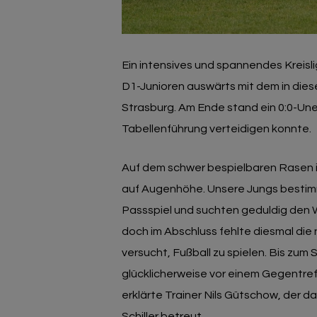
Ein intensives und spannendes Kreisli
D1-Junioren auswärts mit dem in dies
Strasburg. Am Ende stand ein 0:0-Un
Tabellenführung verteidigen konnte.
Auf dem schwer bespielbaren Rasen in
auf Augenhöhe. Unsere Jungs bestim
Passspiel und suchten geduldig den We
doch im Abschluss fehlte diesmal die
versucht, Fußball zu spielen. Bis zum 
glücklicherweise vor einem Gegentre
erklärte Trainer Nils Gütschow, der
Schiller betreut.