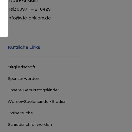
17389 Anklam
Tel.: 03971 – 210429
info@vfc-anklam.de
Nützliche Links
Mitgliedschaft
Sponsor werden
Unsere Geburtstagskinder
Werner-Seelenbinder-Stadion
Trainersuche
Schiedsrichter werden