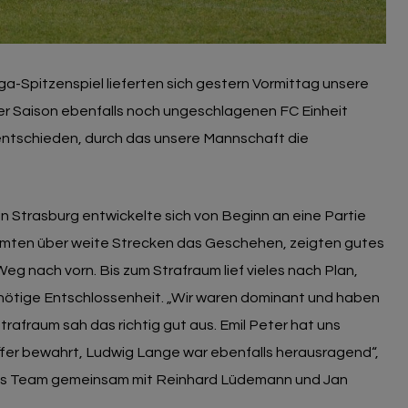
ga-Spitzenspiel lieferten sich gestern Vormittag unsere
er Saison ebenfalls noch ungeschlagenen FC Einheit
entschieden, durch das unsere Mannschaft die
 Strasburg entwickelte sich von Beginn an eine Partie
mten über weite Strecken das Geschehen, zeigten gutes
g nach vorn. Bis zum Strafraum lief vieles nach Plan,
 nötige Entschlossenheit. „Wir waren dominant und haben
Strafraum sah das richtig gut aus. Emil Peter hat uns
ffer bewahrt, Ludwig Lange war ebenfalls herausragend“,
 das Team gemeinsam mit Reinhard Lüdemann und Jan