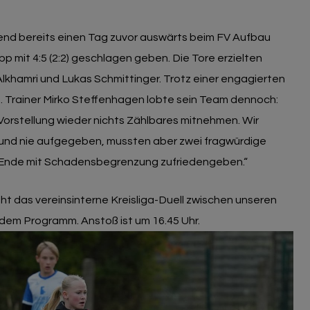
nd bereits einen Tag zuvor auswärts beim FV Aufbau
pp mit 4:5 (2:2) geschlagen geben. Die Tore erzielten
khamri und Lukas Schmittinger. Trotz einer engagierten
s. Trainer Mirko Steffenhagen lobte sein Team dennoch:
 Vorstellung wieder nichts Zählbares mitnehmen. Wir
und nie aufgegeben, mussten aber zwei fragwürdige
 Ende mit Schadensbegrenzung zufriedengeben.“
 das vereinsinterne Kreisliga-Duell zwischen unseren
em Programm. Anstoß ist um 16.45 Uhr.