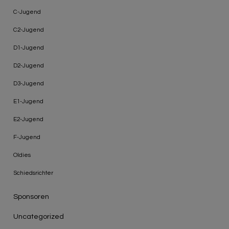
C-Jugend
C2-Jugend
D1-Jugend
D2-Jugend
D3-Jugend
E1-Jugend
E2-Jugend
F-Jugend
Oldies
Schiedsrichter
Sponsoren
Uncategorized