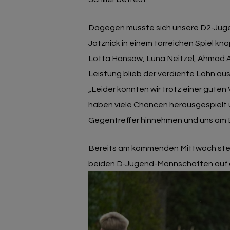
Dagegen musste sich unsere D2-Juge
Jatznick in einem torreichen Spiel kna
Lotta Hansow, Luna Neitzel, Ahmad Al
Leistung blieb der verdiente Lohn au
„Leider konnten wir trotz einer guten
haben viele Chancen herausgespielt 
Gegentreffer hinnehmen und uns am
Bereits am kommenden Mittwoch steht
beiden D-Jugend-Mannschaften auf d