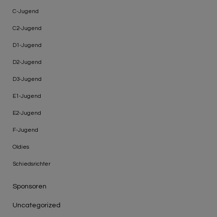
C-Jugend
C2-Jugend
D1-Jugend
D2-Jugend
D3-Jugend
E1-Jugend
E2-Jugend
F-Jugend
Oldies
Schiedsrichter
Sponsoren
Uncategorized