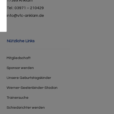
17389 Anklam
Tel.: 03971 – 210429
info@vfc-anklam.de
Nützliche Links
Mitgliedschaft
Sponsor werden
Unsere Geburtstagskinder
Werner-Seelenbinder-Stadion
Trainersuche
Schiedsrichter werden