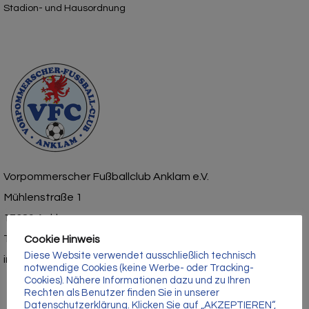
Γ
Stadion- und Hausordnung
Vorpommerscher Fußballclub Anklam e.V.
Mühlenstraße 1
17389 Anklam
Tel.: 03971 – 210429
Cookie Hinweis
Diese Website verwendet ausschließlich technisch
info@vfc-anklam.de
notwendige Cookies (keine Werbe- oder Tracking-
Cookies). Nähere Informationen dazu und zu Ihren
Rechten als Benutzer finden Sie in unserer
Datenschutzerklärung. Klicken Sie auf „AKZEPTIEREN“,