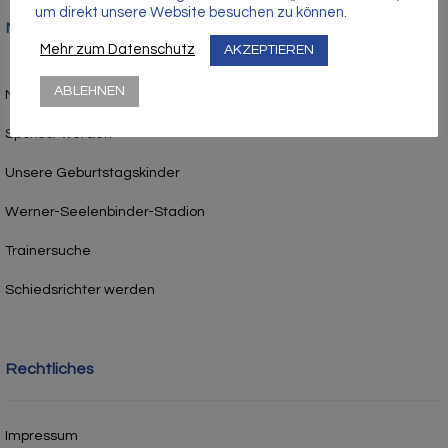
um direkt unsere Website besuchen zu können.
Nützliche Links
Mehr zum Datenschutz
AKZEPTIEREN
ABLEHNEN
Mitgliedschaft
Sponsor werden
Unsere Geburtstagskinder
Werner-Seelenbinder-Stadion
Trainersuche
Schiedsrichter werden
Rechtliches
Impressum