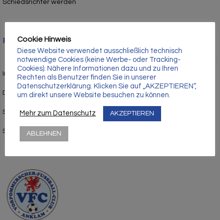
Γ
Schiedsrichter werden
Cookie Hinweis
Rechtliches
Diese Website verwendet ausschließlich technisch
notwendige Cookies (keine Werbe- oder Tracking-
Cookies). Nähere Informationen dazu und zu Ihren
Impressum
Rechten als Benutzer finden Sie in unserer
Datenschutzerklärung. Klicken Sie auf „AKZEPTIEREN“,
Datenschutz
um direkt unsere Website besuchen zu können.
Satzung
Mehr zum Datenschutz
AKZEPTIEREN
Stadion- und Hausordnung
ABLEHNEN