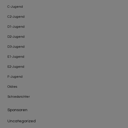
C-Jugend
C2-Jugend
D1-Jugend
D2-Jugend
D3-Jugend
E1-Jugend
E2-Jugend
F-Jugend
Oldies
Schiedsrichter
Sponsoren
Uncategorized