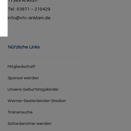
17389 Anklam
Tel.: 03971 – 210429
info@vfc-anklam.de
Nützliche Links
Mitgliedschaft
Sponsor werden
Unsere Geburtstagskinder
Werner-Seelenbinder-Stadion
Trainersuche
Schiedsrichter werden