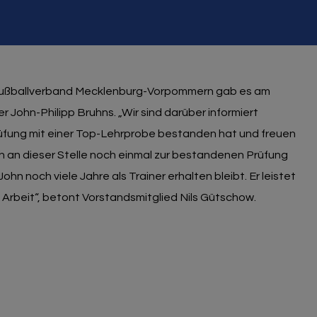
sfußballverband Mecklenburg-Vorpommern gab es am
 John-Philipp Bruhns. „Wir sind darüber informiert
üfung mit einer Top-Lehrprobe bestanden hat und freuen
uch an dieser Stelle noch einmal zur bestandenen Prüfung
ohn noch viele Jahre als Trainer erhalten bleibt. Er leistet
rbeit“, betont Vorstandsmitglied Nils Gütschow.