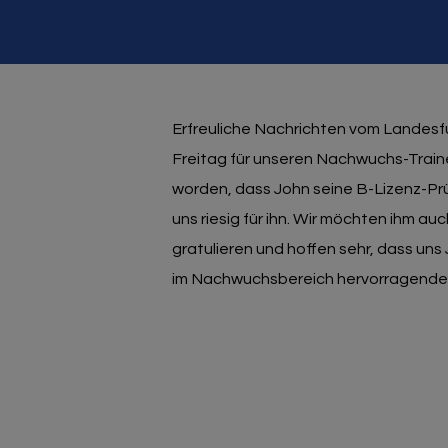
Erfreuliche Nachrichten vom Lande
Freitag für unseren Nachwuchs-Trainer
worden, dass John seine B-Lizenz-Pr
uns riesig für ihn. Wir möchten ihm a
gratulieren und hoffen sehr, dass uns J
im Nachwuchsbereich hervorragende A