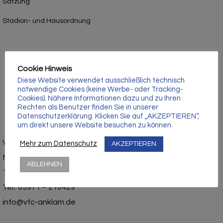
Γ
Satzung
Stadion- und Hausordnung
Cookie Hinweis
Diese Website verwendet ausschließlich technisch
notwendige Cookies (keine Werbe- oder Tracking-
Cookies). Nähere Informationen dazu und zu Ihren
Rechten als Benutzer finden Sie in unserer
Datenschutzerklärung. Klicken Sie auf „AKZEPTIEREN“,
um direkt unsere Website besuchen zu können.
Vorpommerscher Fußballclub Anklam e.V.
Mehr zum Datenschutz
AKZEPTIEREN
Mühlenstraße 1
ABLEHNEN
17389 Anklam
Tel.: 03971 – 210429
info@vfc-anklam.de