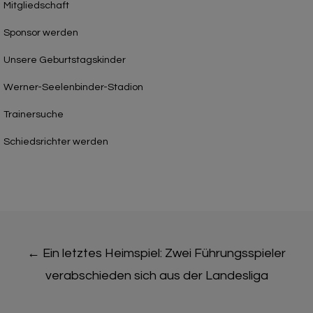
Mitgliedschaft
Sponsor werden
Unsere Geburtstagskinder
Werner-Seelenbinder-Stadion
Trainersuche
Schiedsrichter werden
Post
←
Ein letztes Heimspiel: Zwei Führungsspieler
navigation
verabschieden sich aus der Landesliga