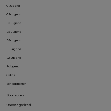
C-Jugend
C2-Jugend
D1-Jugend
D2-Jugend
D3-Jugend
E1-Jugend
E2-Jugend
F-Jugend
Oldies
Schiedsrichter
Sponsoren
Uncategorized