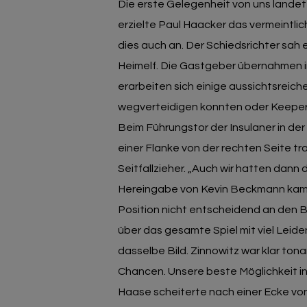
Die erste Gelegenheit von uns lande
erzielte Paul Haacker das vermeintlich
dies auch an. Der Schiedsrichter sah e
Heimelf. Die Gastgeber übernahmen in
erarbeiten sich einige aussichtsreic
wegverteidigen konnten oder Keeper N
Beim Führungstor der Insulaner in der
einer Flanke von der rechten Seite t
Seitfallzieher. „Auch wir hatten dann
Hereingabe von Kevin Beckmann kam 
Position nicht entscheidend an den Ba
über das gesamte Spiel mit viel Leid
dasselbe Bild. Zinnowitz war klar to
Chancen. Unsere beste Möglichkeit in
Haase scheiterte nach einer Ecke vo