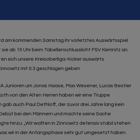
rd am kommenden Samstag ihr vorletztes Auswärtsspiel
tt sie ab 15 Uhr beim Tabellenschlusslicht FSV Kemnitz an.
 sich unsere Kreisoberliga-Kicker auswärts
nnowitz mit 0:3 geschlagen geben.
r A Junioren um Jonas Haase, Max Wesener, Lucas Bestier
oth von den Alten Herren haben wir eine Truppe
 auch Paul Dethloff, der zuvor drei Jahre lang kein
ein Debüt bei den Männern und machte seine Sache
gte hinzu: „Wir wollten in Zinnowitz defensiv stabil stehen
was wir in der Anfangsphase sehr gut umgesetzt haben.