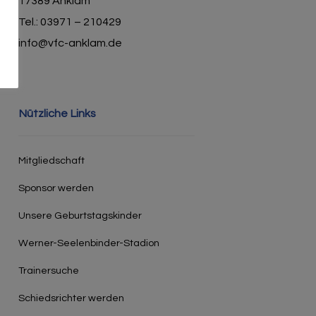
17389 Anklam
Tel.: 03971 – 210429
info@vfc-anklam.de
Nützliche Links
Mitgliedschaft
Sponsor werden
Unsere Geburtstagskinder
Werner-Seelenbinder-Stadion
Trainersuche
Schiedsrichter werden