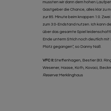
mussten wir dann dem hohen Laufpens
Gastgeber die Chance, alles klar zu m
zur 85. Minute beim knappen 1:0. Zwe
zum 3:0-Endstand nutzen. Ich kann d
über das gesamte Spiel leidenschaftl
Ende unterm Strich noch deutlich mit 3
Platz gegangen“, so Danny Naß.
VFC II:
Steffenhagen, Bestier (83. Rin
Wesener, Haase, Koth, Kovaci, Beck
Reserve:
Merklinghaus