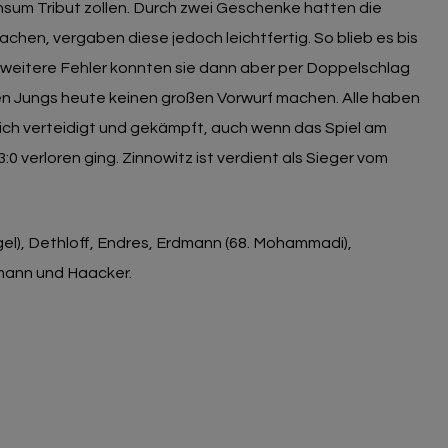
um Tribut zollen. Durch zwei Geschenke hatten die
achen, vergaben diese jedoch leichtfertig. So blieb es bis
i weitere Fehler konnten sie dann aber per Doppelschlag
en Jungs heute keinen großen Vorwurf machen. Alle haben
ich verteidigt und gekämpft, auch wenn das Spiel am
:0 verloren ging. Zinnowitz ist verdient als Sieger vom
gel), Dethloff, Endres, Erdmann (68. Mohammadi),
mann und Haacker.