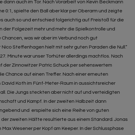
te dann auch im Tor. Nach Vorarbeit von Kevin Beckmann
e 0:1, spielte den Ball aber klar per Oberarm und zeigte
s auch so und entschied folgerichtig auf Freistoß für die
 der Folgezeit mehr und mehr die Spielkontrolle und
he Chancen, was wir aber im Verbund noch gut
ico Steffenhagen hielt mit sehr guten Paraden die Null.“
 27. Minute war unser Torhüter allerdings machtlos. Nach
raf der Zinnowitzer Patric Schuck per sehenswertem
 die Chance auf einen Treffer. Nach einer erneuten
David Koth im Fünf-Meter-Raum in aussichtsreicher
ll. Die Jungs steckten aber nicht auf und verteidigten
enschaft und Kampf. In der zweiten Halbzeit dann
nangebend und erspielte sich eine Reihe von guten
 der zweiten Hälfte resultierte aus einem Standard. Jonas
n Max Wesener per Kopf am Keeper. In der Schlussphase