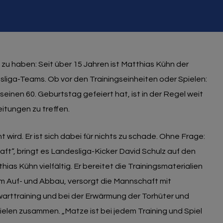
zu haben: Seit über 15 Jahren ist Matthias Kühn der
iga-Teams. Ob vor den Trainingseinheiten oder Spielen:
einen 60. Geburtstag gefeiert hat, ist in der Regel weit
eitungen zu treffen.
wird. Er ist sich dabei für nichts zu schade. Ohne Frage:
aft“, bringt es Landesliga-Kicker David Schulz auf den
as Kühn vielfältig. Er bereitet die Trainingsmaterialien
im Auf- und Abbau, versorgt die Mannschaft mit
warttraining und bei der Erwärmung der Torhüter und
elen zusammen. „Matze ist bei jedem Training und Spiel