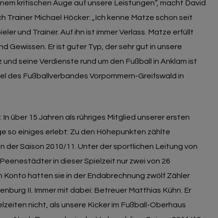
einem kritischen Auge auf unsere Leistungen“, macht David
ch Trainer Michael Höcker: „Ich kenne Matze schon seit
ieler und Trainer. Auf ihn ist immer Verlass. Matze erfüllt
 Gewissen. Er ist guter Typ, der sehr gut in unsere
 und seine Verdienste rund um den Fußball in Anklam ist
el des Fußballverbandes Vorpommern-Greifswald in
In über 15 Jahren als rühriges Mitglied unserer ersten
e so einiges erlebt: Zu den Höhepunkten zählte
in der Saison 2010/11. Unter der sportlichen Leitung von
Peenestädter in dieser Spielzeit nur zwei von 26
 Konto hatten sie in der Endabrechnung zwölf Zähler
nburg II. Immer mit dabei: Betreuer Matthias Kühn. Er
elzeiten nicht, als unsere Kicker im Fußball-Oberhaus