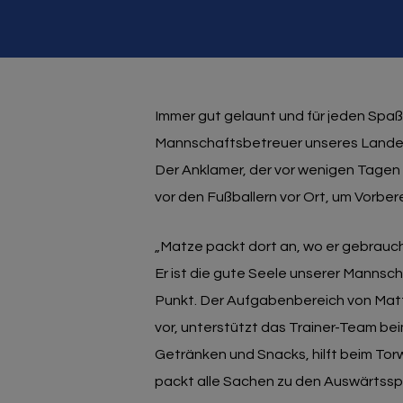
Immer gut gelaunt und für jeden Spaß 
Mannschaftsbetreuer unseres Landesl
Der Anklamer, der vor wenigen Tagen s
vor den Fußballern vor Ort, um Vorber
„Matze packt dort an, wo er gebraucht 
Er ist die gute Seele unserer Mannsch
Punkt. Der Aufgabenbereich von Matthi
vor, unterstützt das Trainer-Team be
Getränken und Snacks, hilft beim Tor
packt alle Sachen zu den Auswärtsspi