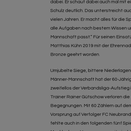
dabei. Er schaut dabei auch mal mit 
Schulz deutlich. Das unterstreicht au
vielen Jahren. Er macht alles für die Sp
alle Aufgaben nach bestem Wissen und
Mannschaft passt.“ Für seinen Einsatz
Matthias Kühn 2019 mit der Ehrennad
Bronze geehrt worden.
Umjubelte Siege, bittere Niederlagen: 
Männer-Mannschaft hat der 60-Jährig
zweifellos der Verbandsliga-Aufstieg 
Trainer Rainer Gütschow verloren die 
Begegnungen. Mit 60 Zählern auf dem
Vorsprung auf Verfolger FC Neubrande
fehlte auch in den folgenden fünf Spi