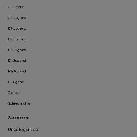
C-Jugend
C2-Jugend
D1-Jugend
D2-Jugend
D3-Jugend
E1-Jugend
E2-Jugend
F-Jugend
Oldies
Schiedsrichter
Sponsoren
Uncategorized