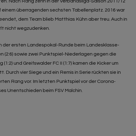
n. Nach Rang zehn in der Verbandsliga-Saison 2011/12
uf einem überragenden sechsten Tabellenplatz. 2016 war
endet, dem Team blieb Matthias Kühn aber treu. Auch in
aft nicht wegzudenken.
n der ersten Landespokal-Runde beim Landesklasse-
en (2:6) sowie zwei Punktspiel-Niederlagen gegen die
:2) und Greifswalder FC II (1:7) kamen die Kicker um
t. Durch vier Siege und ein Remis in Serie rückten sie in
erten Rang vor. Im letzten Punktspiel vor der Corona-
oses Unentschieden beim FSV Malchin.