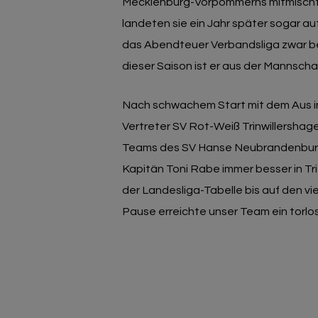
Mecklenburg-Vorpommerns mitmischte
landeten sie ein Jahr später sogar a
das Abendteuer Verbandsliga zwar be
dieser Saison ist er aus der Mannsch
Nach schwachem Start mit dem Aus i
Vertreter SV Rot-Weiß Trinwillershag
Teams des SV Hanse Neubrandenburg (1
Kapitän Toni Rabe immer besser in Trit
der Landesliga-Tabelle bis auf den vi
Pause erreichte unser Team ein torl