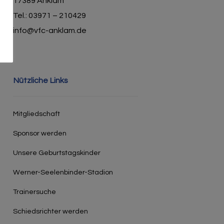
17389 Anklam
Tel.: 03971 – 210429
info@vfc-anklam.de
Nützliche Links
Mitgliedschaft
Sponsor werden
Unsere Geburtstagskinder
Werner-Seelenbinder-Stadion
Trainersuche
Schiedsrichter werden