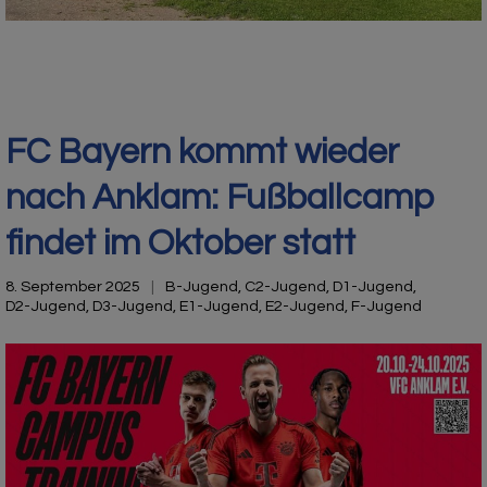
FC Bayern kommt wieder
nach Anklam: Fußballcamp
findet im Oktober statt
8. September 2025
B-Jugend
,
C2-Jugend
,
D1-Jugend
,
D2-Jugend
,
D3-Jugend
,
E1-Jugend
,
E2-Jugend
,
F-Jugend