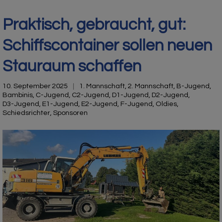
Praktisch, gebraucht, gut:
Schiffscontainer sollen neuen
Stauraum schaffen
10. September 2025
1. Mannschaft
,
2. Mannschaft
,
B-Jugend
,
Bambinis
,
C-Jugend
,
C2-Jugend
,
D1-Jugend
,
D2-Jugend
,
D3-Jugend
,
E1-Jugend
,
E2-Jugend
,
F-Jugend
,
Oldies
,
Schiedsrichter
,
Sponsoren