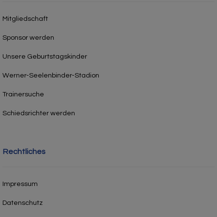
Mitgliedschaft
Sponsor werden
Unsere Geburtstagskinder
Werner-Seelenbinder-Stadion
Trainersuche
Schiedsrichter werden
Rechtliches
Impressum
Datenschutz