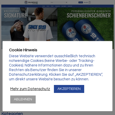
Γ
Cookie Hinweis
Diese Website verwendet ausschließlich technisch
notwendige Cookies (keine Werbe- oder Tracking-
Cookies). Nähere Informationen dazu und zu Ihren
Rechten als Benutzer finden Sie in unserer
Datenschutzerklärung. Klicken Sie auf „AKZEPTIEREN“,
‹
1
2
3
4
5
›
»
um direkt unsere Website besuchen zu können.
Mehr zum Datenschutz
AKZEPTIEREN
ABLEHNEN
Kategorien