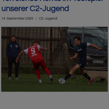
unserer C2-Jugend
14. September 2025
C2-Jugend