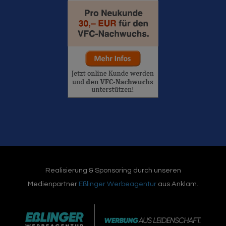
Realisierung & Sponsoring durch unseren
Medienpartner
Eßlinger Werbeagentur
aus Anklam.